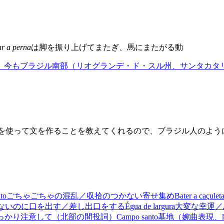
ar a perna
は脚を振り上げてまたぎ、馬にまたがる動
。今もブラジル南部（リオグランデ・ド・スル州、サンタカタ
それを使って文を作ることを教えてくれるので、ブラジル人のよ
to
ごちゃごちゃの混乱／収拾のつかない寄せ集め
Bater a caçulet
ないのに口を出す／差し出口をする
Égua de largura
大変な幸運／
っかり注意して（北部の間投詞）
Campo santo
墓地（婉曲表現、