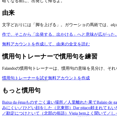
暗くなる前に、出発して帰るよ。
由来
文字どおりには「脚を上げる」。ガウーショの馬術では、
alç
作で、そこから「出発する、出かける」へと意味が広がった
無料アカウントを作成して、由来の全文を読む
慣用句トレーナーで慣用句を練習
Falandoの慣用句トレーナーは、慣用句の意味を見分け、
慣用句トレーナーを試す
無料アカウントを作成
もっと慣用句
Baixa da égua
ものすごく遠い場所／人里離れた果て
Balaio de ga
みにくい／ひどい顔をした（北東部）
Dar pitaco
頼まれてもい
／勘定につけといて（北部の俗語）
Vigia bem
よく聞いて／し