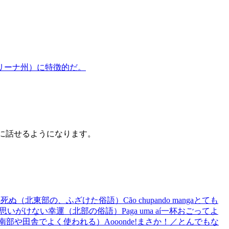
リーナ州）に特徴的だ。
うに話せるようになります。
a
死ぬ（北東部の、ふざけた俗語）
Cão chupando manga
とても
思いがけない幸運（北部の俗語）
Paga uma aí
一杯おごってよ
南部や田舎でよく使われる）
Aooonde!
まさか！／とんでもな