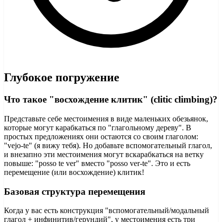
Глубокое погружение
Что такое "восхождение клитик" (clitic climbing)?
Представьте себе местоимения в виде маленьких обезьянок,
которые могут карабкаться по "глагольному дереву". В
простых предложениях они остаются со своим глаголом:
"vejo-te" (я вижу тебя). Но добавьте вспомогательный глагол,
и внезапно эти местоимения могут вскарабкаться на ветку
повыше: "posso te ver" вместо "posso ver-te". Это и есть
перемещение (или восхождение) клитик!
Базовая структура перемещения
Когда у вас есть конструкция "вспомогательный/модальный
глагол + инфинитив/герундий", у местоимения есть три