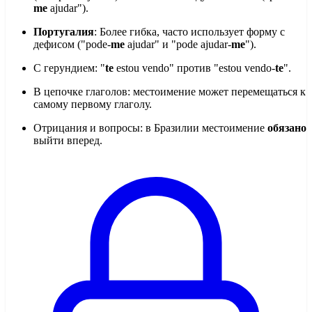
me
ajudar").
Португалия
: Более гибка, часто использует форму с
дефисом ("pode-
me
ajudar" и "pode ajudar-
me
").
С герундием: "
te
estou vendo" против "estou vendo-
te
".
В цепочке глаголов: местоимение может перемещаться к
самому первому глаголу.
Отрицания и вопросы: в Бразилии местоимение
обязано
выйти вперед.