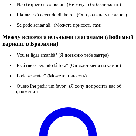
"Não
te
quero incomodar" (Не хочу тебя беспокоить)
"Ela
me
está devendo dinheiro" (Она должна мне денег)
"
Se
pode sentar ali" (Можете присесть там)
Между вспомогательными глаголами (Любимый
вариант в Бразилии)
"Vou
te
ligar amanhã" (Я позвоню тебе завтра)
"Está
me
esperando lá fora" (Он ждет меня на улице)
"Pode
se
sentar" (Можете присесть)
"Quero
lhe
pedir um favor" (Я хочу попросить вас об
одолжении)