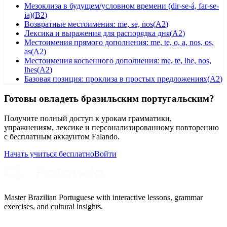
Мезоклиза в будущем/условном времени (dir-se-á, far-se-
ia)
(
B2
)
Возвратные местоимения: me, se, nos
(
A2
)
Лексика и выражения для распорядка дня
(
A2
)
Местоимения прямого дополнения: me, te, o, a, nos, os,
as
(
A2
)
Местоимения косвенного дополнения: me, te, lhe, nos,
lhes
(
A2
)
Базовая позиция: проклиза в простых предложениях
(
A2
)
Готовы овладеть бразильским португальским?
Получите полный доступ к урокам грамматики,
упражнениям, лексике и персонализированному повторению
с бесплатным аккаунтом Falando.
Начать учиться бесплатно
Войти
Master Brazilian Portuguese with interactive lessons, grammar
exercises, and cultural insights.