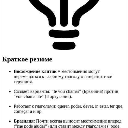
Краткое резюме
Восхождение клитик
= местоимения могут
перемещаться к главному глаголу от инфинитива/
герундия.
Создает варианты: "
te
vou chamar" (Бразилия) против
"vou chamar-
te
" (Португалия).
Работает с глаголами: querer, poder, dever, ir, estar, ter que,
começar a и др.
Бразилия
: Почти всегда выносит местоимение вперед
("
me
pode ajudar") или ставит между глаголами ("pode