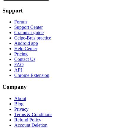
Support
Forum
Support Center
Grammar guide
Celpe-Bras practice
Android app
Help Center
Pricing
Contact Us
FAQ
API
Chrome Extension
Company
About
Blog
Privacy
Terms & Conditions
Refund Policy
Account Deletion