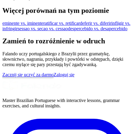
Więcej porównań na tym poziomie
eminente vs. iminente
ratificar vs. retificar
deferir vs. diferir
infligir vs.
infringir
sessao vs. secao vs. cessao
despercebido vs. desapercebido
Zamień to rozróżnienie w odruch
Falando uczy portugalskiego z Brazylii przez gramatykę,
słownictwo, nagrania, przykłady i powtórki w odstępach, dzięki
czemu mylące się pary przestają być zgadywanką.
Zacznij się uczyć za darmo
Zaloguj się
Master Brazilian Portuguese with interactive lessons, grammar
exercises, and cultural insights.