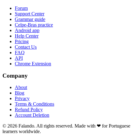
Forum
Support Center
Grammar guide
Celpe-Bras practice
Android app
Help Center
Pricing
Contact Us
FAQ
API
Chrome Extension
Company
About
Blog
Privacy
Terms & Conditions
Refund Policy
Account Deletion
© 2026 Falando. All rights reserved. Made with ❤ for Portuguese
learners worldwide.