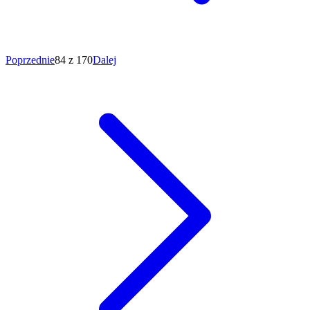
Poprzednie
84 z 170
Dalej