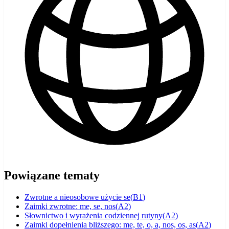
Powiązane tematy
Zwrotne a nieosobowe użycie se
(
B1
)
Zaimki zwrotne: me, se, nos
(
A2
)
Słownictwo i wyrażenia codziennej rutyny
(
A2
)
Zaimki dopełnienia bliższego: me, te, o, a, nos, os, as
(
A2
)