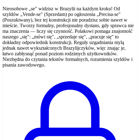
Nieosobowe „se" widzisz w Brazylii na każdym kroku! Od
szyldów „Vende-se" (Sprzedam) po ogłoszenia „Precisa-se"
(Poszukiwany), bez tej konstrukcji nie poradzisz sobie nawet w
mieście. Tworzy formalny, profesjonalny dystans, gdy sprawca nie
ma znaczenia — liczy się czynność. Polakowi pomaga znajomość
naszego „się": „mówi się", „sprzedaje się", „pracuje się" to
dokładny odpowiednik konstrukcji. Reguły uzgadniania mylą
jednak nawet wykształconych Brazylijczyków, więc znając je,
łatwo zabłysnąć ponad poziom rodzimych użytkowników.
Niezbędna do czytania tekstów formalnych, rozumienia szyldów i
pisania zawodowego.