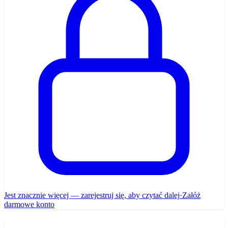
Jest znacznie więcej — zarejestruj się, aby czytać dalej
·
Załóż
darmowe konto