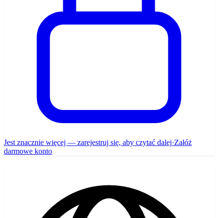
Jest znacznie więcej — zarejestruj się, aby czytać dalej
·
Załóż
darmowe konto