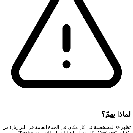
لماذا يهمّ؟
تظهر se اللاشخصية في كل مكان في الحياة العامة في البرازيل! من
لافتات "Vende-se" (للبيع) إلى إعلانات الوظائف "Precisa-se"