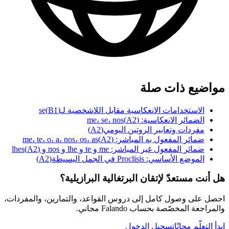
مواضيع ذات صلة
الاستخدامات الانعكاسية مقابل اللاشخصية لـse
)
B1
(
الضمائر الانعكاسية: me، se، nos
)
A2
(
مفردات وتعابير الروتين اليومي
(
A2
)
ضمائر المفعول به المباشر: me، te، o، a، nos، os، as
)
A2
(
ضمائر المفعول غير المباشر: me و te و lhe و nos و lhes
)
A2
(
الموضع الأساسي: Proclisis في الجمل البسيطة
(
A2
)
هل أنت مستعدّ لإتقان البرتغالية البرازيلية؟
احصل على وصول كامل إلى دروس القواعد، والتمارين، والمفردات،
والمراجعة المخصّصة بحساب Falando مجاني.
ابدأ التعلّم مجانًا
تسجيل الدخول