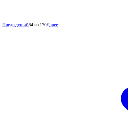
Предыдущий
84 из 170
Далее