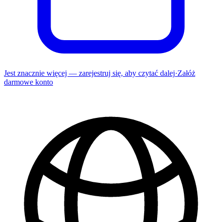
Jest znacznie więcej — zarejestruj się, aby czytać dalej
·
Załóż
darmowe konto