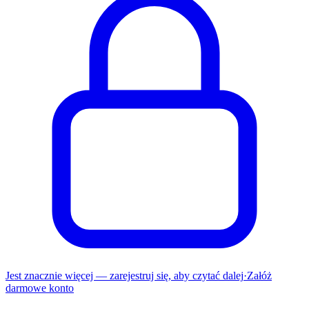
Jest znacznie więcej — zarejestruj się, aby czytać dalej
·
Załóż
darmowe konto