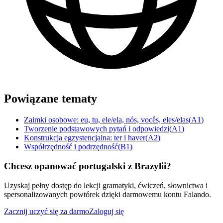
Powiązane tematy
Zaimki osobowe: eu, tu, ele/ela, nós, vocês, eles/elas
(
A1
)
Tworzenie podstawowych pytań i odpowiedzi
(
A1
)
Konstrukcja egzystencjalna: ter i haver
(
A2
)
Współrzędność i podrzędność
(
B1
)
Chcesz opanować portugalski z Brazylii?
Uzyskaj pełny dostęp do lekcji gramatyki, ćwiczeń, słownictwa i
spersonalizowanych powtórek dzięki darmowemu kontu Falando.
Zacznij uczyć się za darmo
Zaloguj się