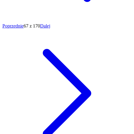
Poprzednie
67 z 170
Dalej