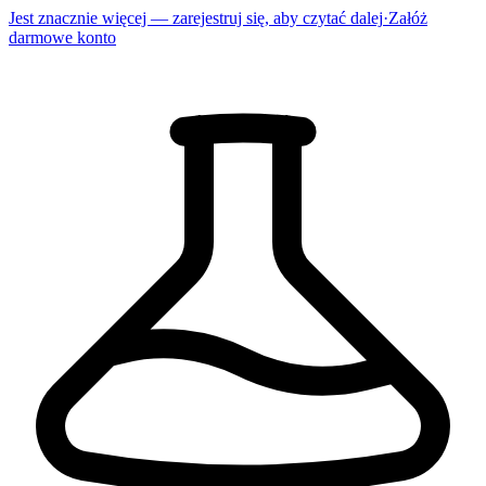
Jest znacznie więcej — zarejestruj się, aby czytać dalej
·
Załóż
darmowe konto