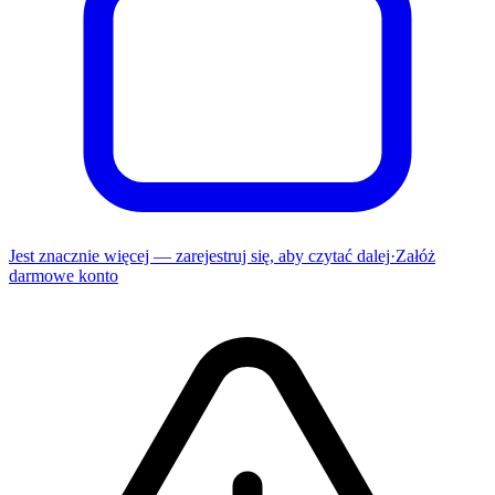
Jest znacznie więcej — zarejestruj się, aby czytać dalej
·
Załóż
darmowe konto