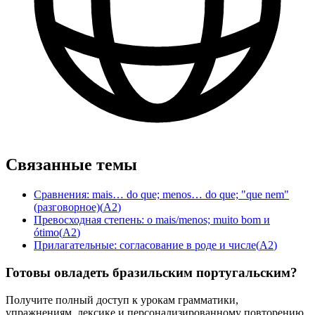
Связанные темы
Сравнения: mais… do que; menos… do que; "que nem"
(разговорное)
(
A2
)
Превосходная степень: o mais/menos; muito bom и
ótimo
(
A2
)
Прилагательные: согласование в роде и числе
(
A2
)
Готовы овладеть бразильским португальским?
Получите полный доступ к урокам грамматики,
упражнениям, лексике и персонализированному повторению