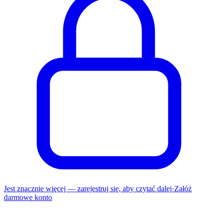
Jest znacznie więcej — zarejestruj się, aby czytać dalej
·
Załóż
darmowe konto