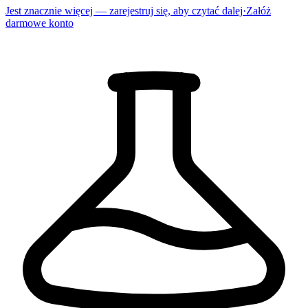
Jest znacznie więcej — zarejestruj się, aby czytać dalej
·
Załóż
darmowe konto