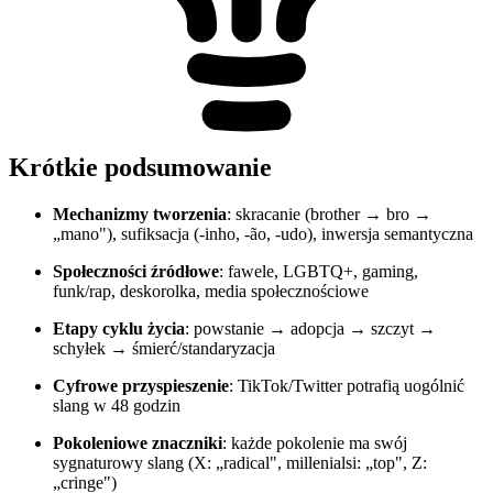
Krótkie podsumowanie
Mechanizmy tworzenia
: skracanie (brother → bro →
„mano"), sufiksacja (-inho, -ão, -udo), inwersja semantyczna
Społeczności źródłowe
: fawele, LGBTQ+, gaming,
funk/rap, deskorolka, media społecznościowe
Etapy cyklu życia
: powstanie → adopcja → szczyt →
schyłek → śmierć/standaryzacja
Cyfrowe przyspieszenie
: TikTok/Twitter potrafią uogólnić
slang w 48 godzin
Pokoleniowe znaczniki
: każde pokolenie ma swój
sygnaturowy slang (X: „radical", millenialsi: „top", Z:
„cringe")