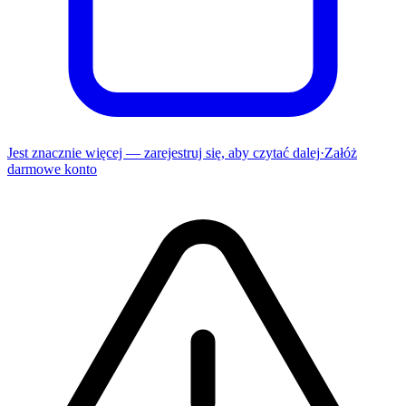
Jest znacznie więcej — zarejestruj się, aby czytać dalej
·
Załóż
darmowe konto