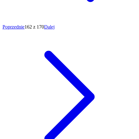
Poprzednie
162 z 170
Dalej