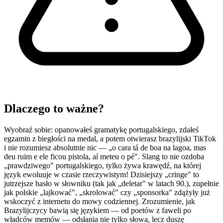
Dlaczego to ważne?
Wyobraź sobie: opanowałeś gramatykę portugalskiego, zdałeś
egzamin z biegłości na medal, a potem otwierasz brazylijski TikTok
i nie rozumiesz absolutnie nic — „o cara tá de boa na lagoa, mas
deu ruim e ele ficou pistola, aí meteu o pé". Slang to nie ozdoba
„prawdziwego" portugalskiego, tylko żywa krawędź, na której
język ewoluuje w czasie rzeczywistym! Dzisiejszy „cringe" to
jutrzejsze hasło w słowniku (tak jak „deletar" w latach 90.), zupełnie
jak polskie „lajkować", „skrolować" czy „sponsorka" zdążyły już
wskoczyć z internetu do mowy codziennej. Zrozumienie, jak
Brazylijczycy bawią się językiem — od poetów z faweli po
władców memów — odsłania nie tylko słowa, lecz duszę