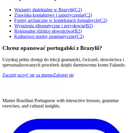
Warianty dialektalne w Brazylii
(
C2
)
Zjawiska kontaktowe i zapożyczenia
(
C2
)
Formy archaiczne w kontekstach formalnych
(
C2
)
Wyrażenia idiomatyczne i przysłowia
(
B2
)
Regionalne różnice słownictwa
(
B2
)
Kulturowe normy pragmatyczne
(
C2
)
Chcesz opanować portugalski z Brazylii?
Uzyskaj pełny dostęp do lekcji gramatyki, ćwiczeń, słownictwa i
spersonalizowanych powtórek dzięki darmowemu kontu Falando.
Zacznij uczyć się za darmo
Zaloguj się
Master Brazilian Portuguese with interactive lessons, grammar
exercises, and cultural insights.