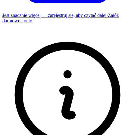
Jest znacznie więcej — zarejestruj się, aby czytać dalej
·
Załóż
darmowe konto