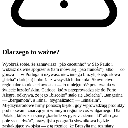
Dlaczego to ważne?
Wyobraź sobie, że zamawiasz „pão cacetinho" w São Paulo i
widzisz dziwne spojrzenia (tam mówi się „pão francês"), albo — co
gorsza — w Portugalii używasz niewinnego brazylijskiego słowa
„bicha" (kolejka) i obrażasz wszystkich dookoła! Słownictwo
regionalne to nie ciekawostka — to umiejętność przetrwania w
świecie luzofońskim. Carioca, który przeprowadza się do Porto
Alegre, odkrywa, że jego „biscoito" stało się „bolacha", „tangerina"
— „bergamota", a „sinal" (sygnalizator) — „sinaleira".
Międzynarodowe firmy ponoszą klęski, gdy wprowadzają produkty
pod nazwami znaczącymi w innym regionie coś wulgarnego. Dla
Polaka, który zna spory „kartofle vs pyry vs ziemniaki" albo „na
pole vs na dwór", brazylijska geografia słownikowa będzie
zaskakująco swojska — z tą różnicą, że Brazylia ma rozmiary