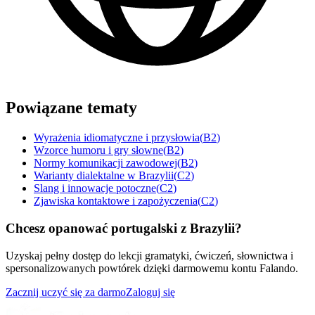
Powiązane tematy
Wyrażenia idiomatyczne i przysłowia
(
B2
)
Wzorce humoru i gry słowne
(
B2
)
Normy komunikacji zawodowej
(
B2
)
Warianty dialektalne w Brazylii
(
C2
)
Slang i innowacje potoczne
(
C2
)
Zjawiska kontaktowe i zapożyczenia
(
C2
)
Chcesz opanować portugalski z Brazylii?
Uzyskaj pełny dostęp do lekcji gramatyki, ćwiczeń, słownictwa i
spersonalizowanych powtórek dzięki darmowemu kontu Falando.
Zacznij uczyć się za darmo
Zaloguj się