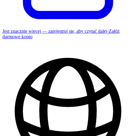
Jest znacznie więcej — zarejestruj się, aby czytać dalej
·
Załóż
darmowe konto