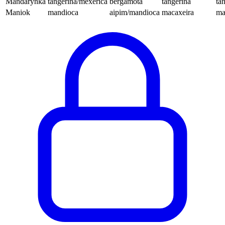
Mandarynka
tangerina/mexerica
bergamota
tangerina
ta
Maniok
mandioca
aipim/mandioca
macaxeira
ma