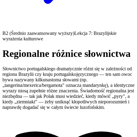
B2 (Średnio zaawansowany wyższy)
Lekcja 7: Brazylijskie
wyrażenia kulturowe
Regionalne różnice słownictwa
Słownictwo portugalskiego dramatycznie różni się w zależności od
regionu Brazylii czy kraju portugalskojęzycznego — ten sam owoc
bywa nazywany kilkunastoma słowami (np.
„tangerina/mexerica/bergamota" oznacza mandarynkę), a identyczne
wyrazy niosą zupełnie różne znaczenia. Świadomość regionalna jest
niezbędna — tak jak Polak musi wiedzieć, kiedy mówić „pyry", a
kiedy „ziemniaki" — żeby uniknąć kłopotliwych nieporozumień i
naprawdę dogadać się w całym świecie luzofońskim.