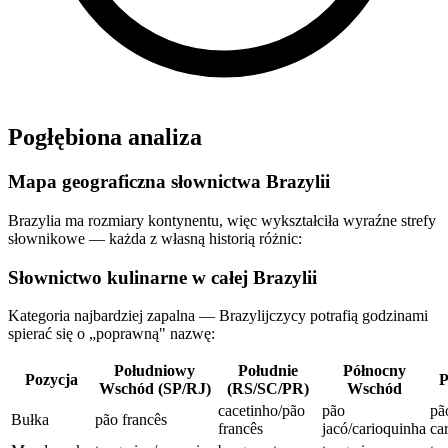
Pogłębiona analiza
Mapa geograficzna słownictwa Brazylii
Brazylia ma rozmiary kontynentu, więc wykształciła wyraźne strefy
słownikowe — każda z własną historią różnic:
Słownictwo kulinarne w całej Brazylii
Kategoria najbardziej zapalna — Brazylijczycy potrafią godzinami
spierać się o „poprawną" nazwę:
Południowy
Południe
Północny
Pozycja
P
Wschód (SP/RJ)
(RS/SC/PR)
Wschód
cacetinho/pão
pão
pã
Bułka
pão francês
francês
jacó/carioquinha
ca