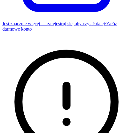
Jest znacznie więcej — zarejestruj się, aby czytać dalej
·
Załóż
darmowe konto