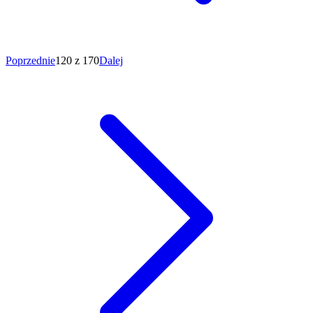
Poprzednie
120 z 170
Dalej