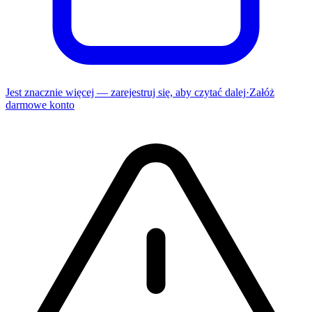
Jest znacznie więcej — zarejestruj się, aby czytać dalej
·
Załóż
darmowe konto