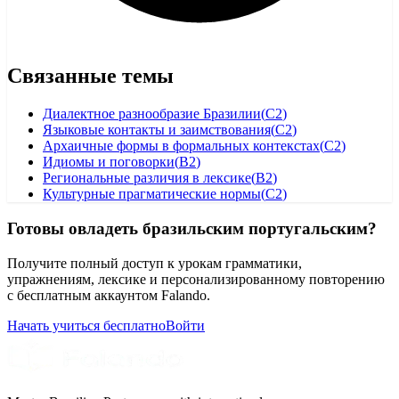
Связанные темы
Диалектное разнообразие Бразилии
(
C2
)
Языковые контакты и заимствования
(
C2
)
Архаичные формы в формальных контекстах
(
C2
)
Идиомы и поговорки
(
B2
)
Региональные различия в лексике
(
B2
)
Культурные прагматические нормы
(
C2
)
Готовы овладеть бразильским португальским?
Получите полный доступ к урокам грамматики,
упражнениям, лексике и персонализированному повторению
с бесплатным аккаунтом Falando.
Начать учиться бесплатно
Войти