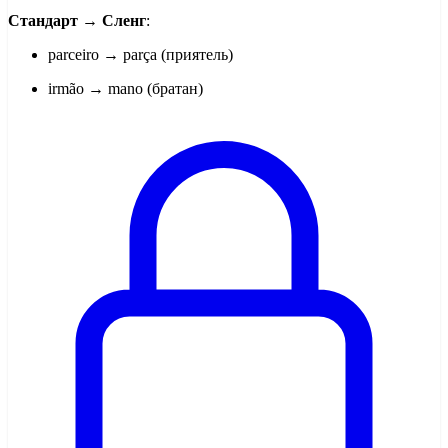
Стандарт → Сленг
:
parceiro → parça (приятель)
irmão → mano (братан)