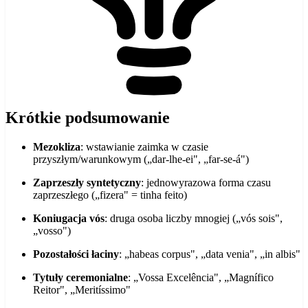
Krótkie podsumowanie
Mezokliza
: wstawianie zaimka w czasie
przyszłym/warunkowym („dar-lhe-ei", „far-se-á")
Zaprzeszły syntetyczny
: jednowyrazowa forma czasu
zaprzeszłego („fizera" = tinha feito)
Koniugacja vós
: druga osoba liczby mnogiej („vós sois",
„vosso")
Pozostałości łaciny
: „habeas corpus", „data venia", „in albis"
Tytuły ceremonialne
: „Vossa Excelência", „Magnífico
Reitor", „Meritíssimo"