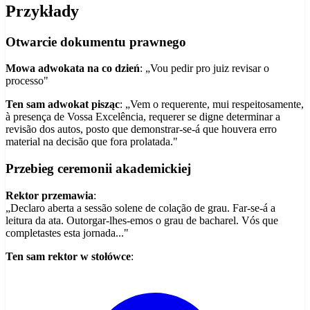
Przykłady
Otwarcie dokumentu prawnego
Mowa adwokata na co dzień
: „Vou pedir pro juiz revisar o
processo"
Ten sam adwokat pisząc
: „Vem o requerente, mui respeitosamente,
à presença de Vossa Excelência, requerer se digne determinar a
revisão dos autos, posto que demonstrar-se-á que houvera erro
material na decisão que fora prolatada."
Przebieg ceremonii akademickiej
Rektor przemawia
:
„Declaro aberta a sessão solene de colação de grau. Far-se-á a
leitura da ata. Outorgar-lhes-emos o grau de bacharel. Vós que
completastes esta jornada..."
Ten sam rektor w stołówce
: