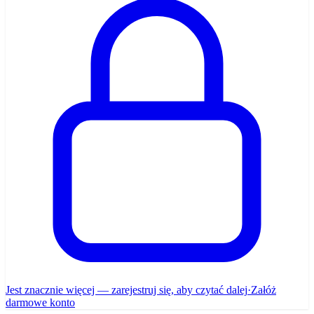
Jest znacznie więcej — zarejestruj się, aby czytać dalej
·
Załóż
darmowe konto