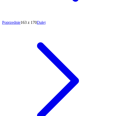
Poprzednie
163 z 170
Dalej