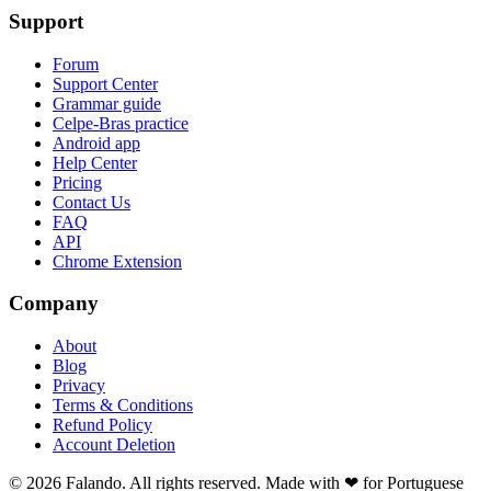
Support
Forum
Support Center
Grammar guide
Celpe-Bras practice
Android app
Help Center
Pricing
Contact Us
FAQ
API
Chrome Extension
Company
About
Blog
Privacy
Terms & Conditions
Refund Policy
Account Deletion
© 2026 Falando. All rights reserved. Made with ❤ for Portuguese