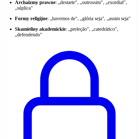
Archaizmy prawne
: „destarte", „outrossim", „exordial",
„súplica"
Formy religijne
: „havemos de", „glória seja", „assim seja"
Skamieliny akademickie
: „preleção", „catedrático",
„defendendo"