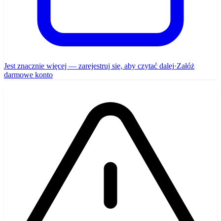
Jest znacznie więcej — zarejestruj się, aby czytać dalej
·
Załóż
darmowe konto