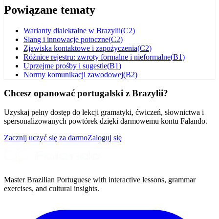
Powiązane tematy
Warianty dialektalne w Brazylii
(
C2
)
Slang i innowacje potoczne
(
C2
)
Zjawiska kontaktowe i zapożyczenia
(
C2
)
Różnice rejestru: zwroty formalne i nieformalne
(
B1
)
Uprzejme prośby i sugestie
(
B1
)
Normy komunikacji zawodowej
(
B2
)
Chcesz opanować portugalski z Brazylii?
Uzyskaj pełny dostęp do lekcji gramatyki, ćwiczeń, słownictwa i
spersonalizowanych powtórek dzięki darmowemu kontu Falando.
Zacznij uczyć się za darmo
Zaloguj się
Master Brazilian Portuguese with interactive lessons, grammar
exercises, and cultural insights.