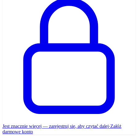
Jest znacznie więcej — zarejestruj się, aby czytać dalej
·
Załóż
darmowe konto