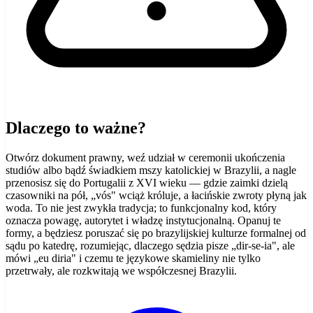
Dlaczego to ważne?
Otwórz dokument prawny, weź udział w ceremonii ukończenia
studiów albo bądź świadkiem mszy katolickiej w Brazylii, a nagle
przenosisz się do Portugalii z XVI wieku — gdzie zaimki dzielą
czasowniki na pół, „vós" wciąż króluje, a łacińskie zwroty płyną jak
woda. To nie jest zwykła tradycja; to funkcjonalny kod, który
oznacza powagę, autorytet i władzę instytucjonalną. Opanuj te
formy, a będziesz poruszać się po brazylijskiej kulturze formalnej od
sądu po katedrę, rozumiejąc, dlaczego sędzia pisze „dir-se-ia", ale
mówi „eu diria" i czemu te językowe skamieliny nie tylko
przetrwały, ale rozkwitają we współczesnej Brazylii.