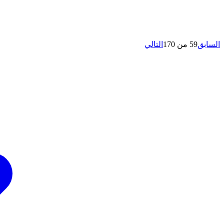
السابق
59 من 170
التالي