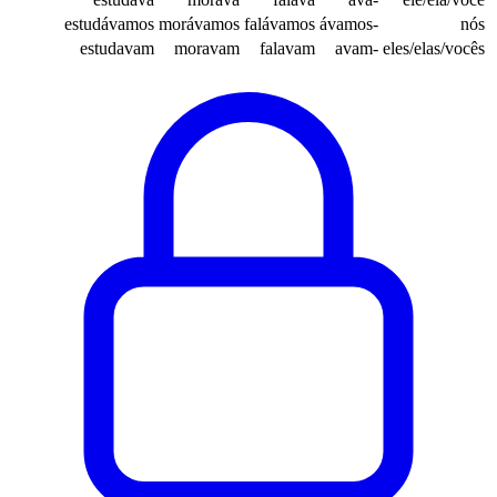
estudávamos
morávamos
falávamos
-ávamos
nós
estudavam
moravam
falavam
-avam
eles/elas/vocês