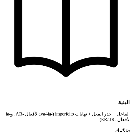
البنية
الفاعل + جذر الفعل + نهايات imperfeito (-ava/-ia لأفعال -AR، و-ia
لأفعال -ER/-IR)
تقدّمك