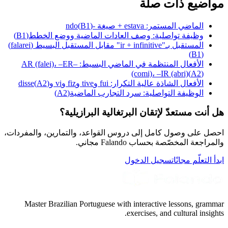
مواضيع ذات صلة
الماضي المستمر: estava + صيغة -ndo
)
B1
(
وظيفة تواصلية: وصف العادات الماضية ووضع الخطط
(
B1
)
المستقبل بـ"ir + infinitive" مقابل المستقبل البسيط (falarei)
)
B1
(
الأفعال المنتظمة في الماضي البسيط: –AR (falei)، –ER
(comi)، –IR (abri)
(
A2
)
الأفعال الشاذة عالية التكرار: fui وtive وfiz وvi وdisse
)
A2
(
الوظيفة التواصلية: سرد التجارب الماضية
(
A2
)
هل أنت مستعدّ لإتقان البرتغالية البرازيلية؟
احصل على وصول كامل إلى دروس القواعد، والتمارين، والمفردات،
والمراجعة المخصّصة بحساب Falando مجاني.
ابدأ التعلّم مجانًا
تسجيل الدخول
Master Brazilian Portuguese with interactive lessons, grammar
exercises, and cultural insights.