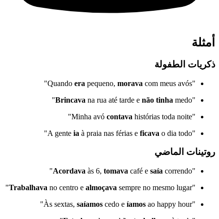
أمثلة
ذكريات الطفولة
era
pequeno,
morava
com meus avós"
"Quando
Brincava
na rua até tarde e
não tinha
medo"
"
contava
histórias toda noite"
"Minha avó
ia
à praia nas férias e
ficava
o dia todo"
"A gente
روتينات الماضي
Acordava
às 6,
tomava
café e
saía
correndo"
"
Trabalhava
no centro e
almoçava
sempre no mesmo lugar"
"
saíamos
cedo e
íamos
ao happy hour"
"Às sextas,