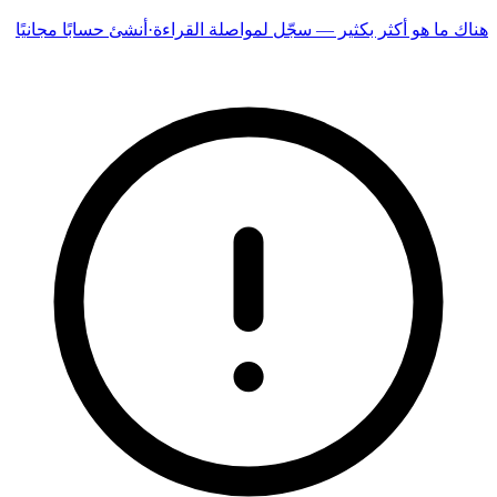
هناك ما هو أكثر بكثير — سجّل لمواصلة القراءة
·
أنشئ حسابًا مجانيًا