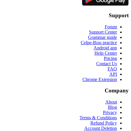
Support
Forum
Support Center
Grammar guide
Celpe-Bras practice
Android app
Help Center
Pricing
Contact Us
FAQ
API
Chrome Extension
Company
About
Blog
Privacy
Terms & Conditions
Refund Policy
Account Deletion