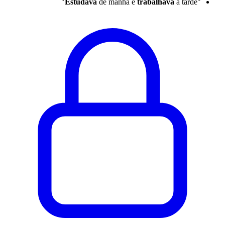
Estudava
de manhã e
trabalhava
à tarde"
"