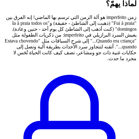
لماذا يهمّ؟
زمن imperfeito هو آلة الزمن التي ترسم بها الماضي! إنه الفرق بين
"Fui à praia" (ذهبت إلى الشاطئ - حقيقة) و"Ia à praia todos os
domingos" (كنت أذهب إلى الشاطئ كل يوم أحد - حنين وعادة).
يعيش السرد البرازيلي في imperfeito: من ذكريات الطفولة مثل
"Quando era criança..." إلى شرح السياقات مثل "Estava chovendo
quando...". أتقنه لتتجاوز سرد الأحداث بطريقة آلية وتصل إلى
حكايات غنية ذات جو ومشاعر، تصف كيف كانت الحياة تُحَس لا
مجرد ما حدث.