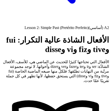
A2 (أساسي)
Lesson 2: Simple Past (Pretérito Perfeito)
الأفعال الشاذة عالية التكرار: fui
وtive وfiz وvi وdisse
الأفعال التي تحتاجها كثيرًا للحديث عن الماضي هي، للأسف، الأفعال
الشاذّة: ser وir وter وfazer وver وdizer وأخواتها. لا توجد مجموعة
مرتّبة من النهايات تطبّقها؛ فلكلٍّ منها صيغه الماضية الخاصة (fui
وtive وfiz وvi وdisse) التي يستحق حفظها، لأنها تظهر في كل جملة
تقريبًا عمّا حدث.