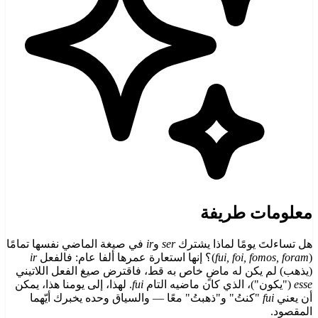
معلومات طريفة
هل تساءلتَ يومًا لماذا يشترك
ser
و
ir
في صيغة الماضي نفسها تمامًا
(
fui, foi, fomos, foram
)؟ إنها استعارة عمرها ألفا عام: فالفعل
ir
(يذهب) لم يكن له ماضٍ خاص به قط، فاقترض صيغ الفعل اللاتيني
esse
("يكون")، الذي كان ماضيه التام
fui
. لهذا، إلى يومنا هذا، يمكن
أن يعني
fui
"كنتُ" و"ذهبتُ" معًا — والسياق وحده يخبرك أيّهما
المقصود.