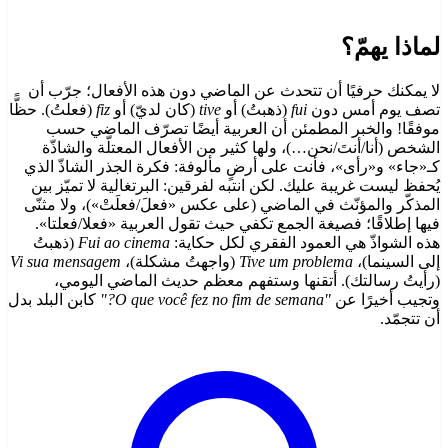
لماذا يهمّ؟
لا يمكنك حرفيًا أن تتحدث عن الماضي دون هذه الأفعال؛ جرّب أن
تصف يوم أمس دون
fui
(ذهبتُ) أو
tive
(كان لديّ) أو
fiz
(فعلتُ). حظًّا
موفقًا! والخبر المطمئن أن العربية أيضًا تصرّف الماضي حسب
الشخص (أنا/أنتَ/نحن…)، ولها كثير من الأفعال المعتلّة والشاذّة
كـ«جاء» و«رأى»، فأنت على أرضٍ مألوفة: فكرة الجذر الشاذّ الذي
يُحفظ ليست غريبة عليك. لكن انتبه لفرقين: البرتغالية لا تميّز بين
المذكّر والمؤنّث في الماضي (على عكس «فعلَ/فعلَتْ»)، ولا مثنّى
فيها إطلاقًا؛ فصيغة الجمع تكفي حيث تقول العربية «فعلا/فعلتا».
هذه الشواذّ هي العمود الفقري لكل حكاية:
Fui ao cinema
(ذهبتُ
إلى السينما)،
Tive um problema
(واجهتُ مشكلة)،
Vi sua mensagem
(رأيتُ رسالتك). أتقنها وستفهم معظم حديث الماضي اليومي،
وتجيب أخيرًا عن
"O que você fez no fim de semana?"
كابن البلد بدل
أن تتجمّد.