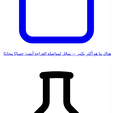
هناك ما هو أكثر بكثير — سجّل لمواصلة القراءة
·
أنشئ حسابًا مجانيًا