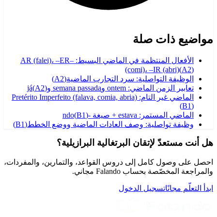
مواضيع ذات صلة
الأفعال المنتظمة في الماضي البسيط: –AR (falei)، –ER
(comi)، –IR (abri)
(
A2
)
الوظيفة التواصلية: سرد التجارب الماضية
(
A2
)
تعابير الزمن الماضي: ontem وsemana passada وjá
)
A2
(
الماضي غير التام: Pretérito Imperfeito (falava, comia, abria)
(
B1
)
الماضي المستمر: estava + صيغة -ndo
)
B1
(
وظيفة تواصلية: وصف العادات الماضية ووضع الخطط
(
B1
)
هل أنت مستعدّ لإتقان البرتغالية البرازيلية؟
احصل على وصول كامل إلى دروس القواعد، والتمارين، والمفردات،
والمراجعة المخصّصة بحساب Falando مجاني.
ابدأ التعلّم مجانًا
تسجيل الدخول