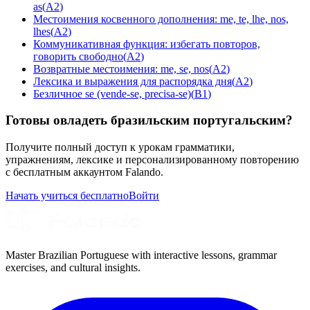
as
(
A2
)
Местоимения косвенного дополнения: me, te, lhe, nos,
lhes
(
A2
)
Коммуникативная функция: избегать повторов,
говорить свободно
(
A2
)
Возвратные местоимения: me, se, nos
(
A2
)
Лексика и выражения для распорядка дня
(
A2
)
Безличное se (vende-se, precisa-se)
(
B1
)
Готовы овладеть бразильским португальским?
Получите полный доступ к урокам грамматики,
упражнениям, лексике и персонализированному повторению
с бесплатным аккаунтом Falando.
Начать учиться бесплатно
Войти
Master Brazilian Portuguese with interactive lessons, grammar
exercises, and cultural insights.