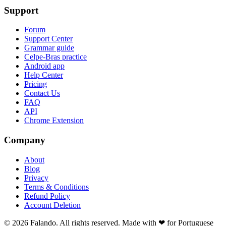
Support
Forum
Support Center
Grammar guide
Celpe-Bras practice
Android app
Help Center
Pricing
Contact Us
FAQ
API
Chrome Extension
Company
About
Blog
Privacy
Terms & Conditions
Refund Policy
Account Deletion
© 2026 Falando. All rights reserved. Made with ❤ for Portuguese