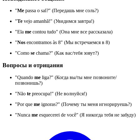
"
Me
passa o sal?" (Передашь мне соль?)
"
Te
vejo amanhã!" (Увидимся завтра!)
"Ela
me
contou tudo" (Она мне все рассказала)
"
Nos
encontramos às 8" (Мы встречаемся в 8)
"Como
se
chama?" (Как вас/тебя зовут?)
Вопросы и отрицания
"Quando
me
liga?" (Когда вы/ты мне позвоните/
позвонишь?)
"Não
te
preocupa!" (Не волнуйся!)
"Por que
me
ignoras?" (Почему ты меня игнорируешь?)
"Nunca
me
esquecerei de você" (Я никогда тебя не забуду)