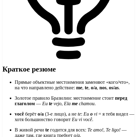
Краткое резюме
Прямые объектные местоимения заменяют «кого/что»,
на что направлено действие:
me
,
te
,
o/a
,
nos
,
os/as
.
Золотое правило Бразилии: местоимение стоит
перед
глаголом
—
Eu
te
vejo
,
Ela
me
chamou
.
você
берёт
o/a
(3-е лицо), а не
te
:
Eu
o
vi
= я тебя видел —
хотя большинство говорит
Eu vi você
.
В живой речи
te
годится для всех:
Te amo!
,
Te ligo!
—
даже там, где книга требует
o/a
.