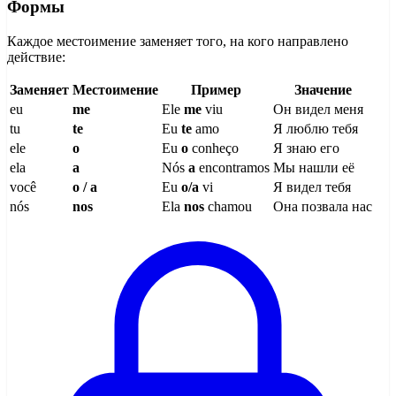
Формы
Каждое местоимение заменяет того, на кого направлено
действие:
Заменяет
Местоимение
Пример
Значение
eu
me
Ele
me
viu
Он видел меня
tu
te
Eu
te
amo
Я люблю тебя
ele
o
Eu
o
conheço
Я знаю его
ela
a
Nós
a
encontramos
Мы нашли её
você
o / a
Eu
o/a
vi
Я видел тебя
nós
nos
Ela
nos
chamou
Она позвала нас