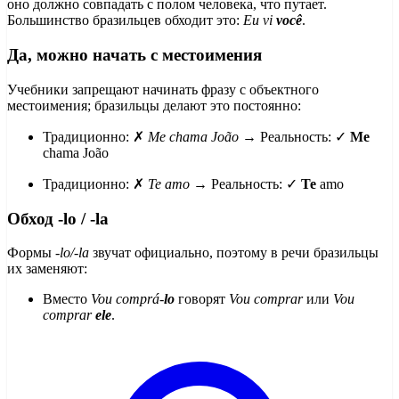
оно должно совпадать с полом человека, что путает.
Большинство бразильцев обходит это:
Eu vi
você
.
Да, можно начать с местоимения
Учебники запрещают начинать фразу с объектного
местоимения; бразильцы делают это постоянно:
Традиционно: ✗
Me chama João
→ Реальность: ✓
Me
chama João
Традиционно: ✗
Te amo
→ Реальность: ✓
Te
amo
Обход -lo / -la
Формы
-lo/-la
звучат официально, поэтому в речи бразильцы
их заменяют:
Вместо
Vou comprá-
lo
говорят
Vou comprar
или
Vou
comprar
ele
.