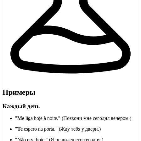
Примеры
Каждый день
"
Me
liga hoje à noite." (Позвони мне сегодня вечером.)
"
Te
espero na porta." (Жду тебя у двери.)
"Não
o
vi hoje." (Я не видел его сегодня.)