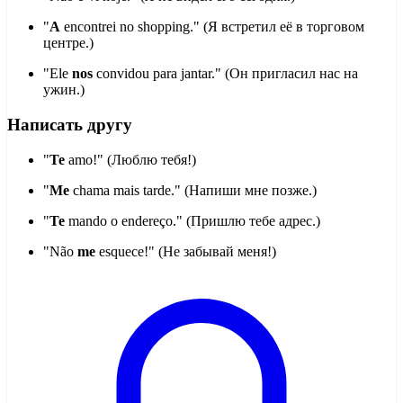
"
A
encontrei no shopping." (Я встретил её в торговом
центре.)
"Ele
nos
convidou para jantar." (Он пригласил нас на
ужин.)
Написать другу
"
Te
amo!" (Люблю тебя!)
"
Me
chama mais tarde." (Напиши мне позже.)
"
Te
mando o endereço." (Пришлю тебе адрес.)
"Não
me
esquece!" (Не забывай меня!)