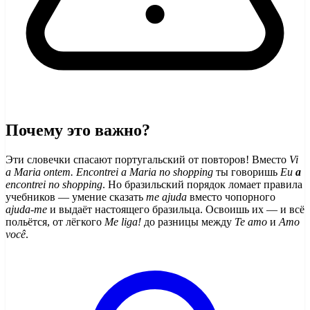
Почему это важно?
Эти словечки спасают португальский от повторов! Вместо
Vi
a Maria ontem. Encontrei a Maria no shopping
ты говоришь
Eu
a
encontrei no shopping
. Но бразильский порядок ломает правила
учебников — умение сказать
me ajuda
вместо чопорного
ajuda-me
и выдаёт настоящего бразильца. Освоишь их — и всё
польётся, от лёгкого
Me liga!
до разницы между
Te amo
и
Amo
você
.