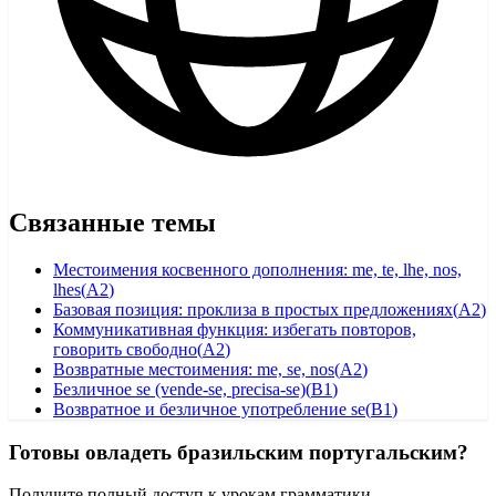
Связанные темы
Местоимения косвенного дополнения: me, te, lhe, nos,
lhes
(
A2
)
Базовая позиция: проклиза в простых предложениях
(
A2
)
Коммуникативная функция: избегать повторов,
говорить свободно
(
A2
)
Возвратные местоимения: me, se, nos
(
A2
)
Безличное se (vende-se, precisa-se)
(
B1
)
Возвратное и безличное употребление se
(
B1
)
Готовы овладеть бразильским португальским?
Получите полный доступ к урокам грамматики,