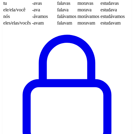
tu
-avas
falavas
moravas
estudavas
ele/ela/você
-ava
falava
morava
estudava
nós
-ávamos
falávamos
morávamos
estudávamos
eles/elas/vocês
-avam
falavam
moravam
estudavam