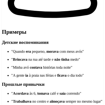
Примеры
Детские воспоминания
"Quando
era
pequeno,
morava
com meus avós"
"
Brincava
na rua até tarde e
não tinha
medo"
"Minha avó
contava
histórias toda noite"
"A gente
ia
à praia nas férias e
ficava
o dia todo"
Прошлые привычки
"
Acordava
às 6,
tomava
café e
saía
correndo"
"
Trabalhava
no centro e
almoçava
sempre no mesmo lugar"