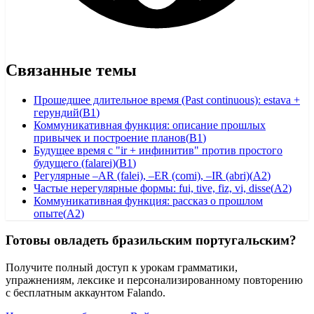
Связанные темы
Прошедшее длительное время (Past continuous): estava +
герундий
(
B1
)
Коммуникативная функция: описание прошлых
привычек и построение планов
(
B1
)
Будущее время с "ir + инфинитив" против простого
будущего (falarei)
(
B1
)
Регулярные –AR (falei), –ER (comi), –IR (abri)
(
A2
)
Частые нерегулярные формы: fui, tive, fiz, vi, disse
(
A2
)
Коммуникативная функция: рассказ о прошлом
опыте
(
A2
)
Готовы овладеть бразильским португальским?
Получите полный доступ к урокам грамматики,
упражнениям, лексике и персонализированному повторению
с бесплатным аккаунтом Falando.