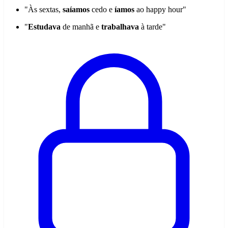
"Às sextas,
saíamos
cedo e
íamos
ao happy hour"
"
Estudava
de manhã e
trabalhava
à tarde"