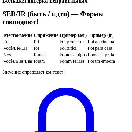
Большая пятёрка неправильных
SER/IR (быть / идти) — Формы
совпадают!
Местоимение
Спряжение
Пример (ser)
Пример (ir)
Eu
fui
Fui professor
Fui ao cinema
Você/Ele/Ela
foi
Foi difícil
Foi para casa
Nós
fomos
Fomos amigos
Fomos à praia
Vocês/Eles/Elas
foram
Foram felizes
Foram embora
Значение определяет контекст: