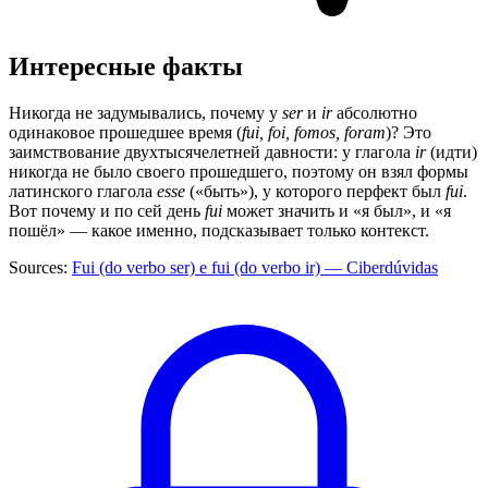
Интересные факты
Никогда не задумывались, почему у
ser
и
ir
абсолютно
одинаковое прошедшее время (
fui, foi, fomos, foram
)? Это
заимствование двухтысячелетней давности: у глагола
ir
(идти)
никогда не было своего прошедшего, поэтому он взял формы
латинского глагола
esse
(«быть»), у которого перфект был
fui
.
Вот почему и по сей день
fui
может значить и «я был», и «я
пошёл» — какое именно, подсказывает только контекст.
Sources:
Fui (do verbo ser) e fui (do verbo ir) — Ciberdúvidas