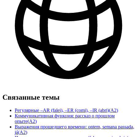
Связанные темы
Регулярные –AR (falei), –ER (comi), –IR (abri)
(
A2
)
Коммуникативная функция: рассказ о прошлом
опыте
(
A2
)
Выражения прошедшего времени: ontem, semana passada,
já
(
A2
)