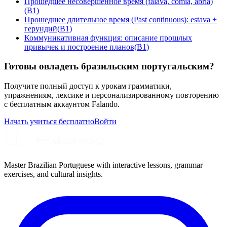
Прошедшее несовершенное время (falava, comia, abria)
(
B1
)
Прошедшее длительное время (Past continuous): estava +
герундий
(
B1
)
Коммуникативная функция: описание прошлых
привычек и построение планов
(
B1
)
Готовы овладеть бразильским португальским?
Получите полный доступ к урокам грамматики,
упражнениям, лексике и персонализированному повторению
с бесплатным аккаунтом Falando.
Начать учиться бесплатно
Войти
Master Brazilian Portuguese with interactive lessons, grammar
exercises, and cultural insights.