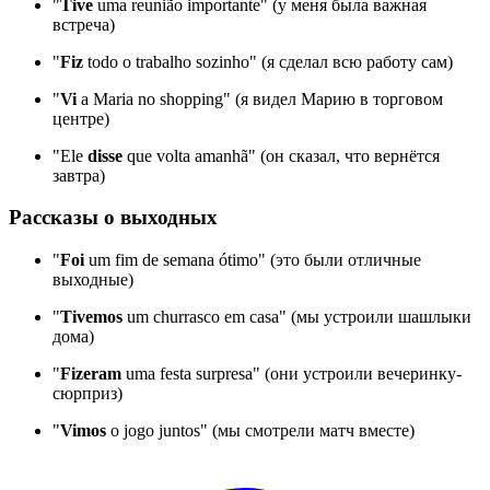
"
Tive
uma reunião importante" (у меня была важная
встреча)
"
Fiz
todo o trabalho sozinho" (я сделал всю работу сам)
"
Vi
a Maria no shopping" (я видел Марию в торговом
центре)
"Ele
disse
que volta amanhã" (он сказал, что вернётся
завтра)
Рассказы о выходных
"
Foi
um fim de semana ótimo" (это были отличные
выходные)
"
Tivemos
um churrasco em casa" (мы устроили шашлыки
дома)
"
Fizeram
uma festa surpresa" (они устроили вечеринку-
сюрприз)
"
Vimos
o jogo juntos" (мы смотрели матч вместе)