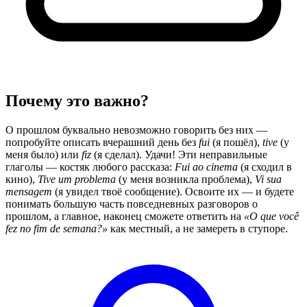
Почему это важно?
О прошлом буквально невозможно говорить без них —
попробуйте описать вчерашний день без
fui
(я пошёл),
tive
(у
меня было) или
fiz
(я сделал). Удачи! Эти неправильные
глаголы — костяк любого рассказа:
Fui ao cinema
(я сходил в
кино),
Tive um problema
(у меня возникла проблема),
Vi sua
mensagem
(я увидел твоё сообщение). Освоите их — и будете
понимать большую часть повседневных разговоров о
прошлом, а главное, наконец сможете ответить на
«O que você
fez no fim de semana?»
как местный, а не замереть в ступоре.