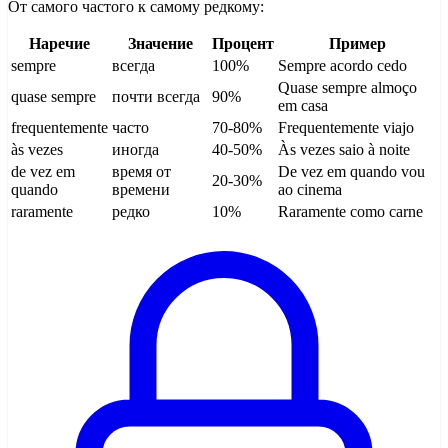
От самого частого к самому редкому:
Наречие
Значение
Процент
Пример
sempre
всегда
100%
Sempre acordo cedo
Quase sempre almoço
quase sempre
почти всегда
90%
em casa
frequentemente
часто
70-80%
Frequentemente viajo
às vezes
иногда
40-50%
Às vezes saio à noite
de vez em
время от
De vez em quando vou
20-30%
quando
времени
ao cinema
raramente
редко
10%
Raramente como carne