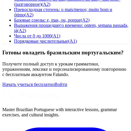
(разговорное)
(
A2
)
Превосходная степень: o mais/menos; muito bom и
ótimo
(
A2
)
Базовые союзы: e, mas, ou, porque
(
A2
)
Выражения прошедшего времени: ontem, semana passada,
já
(
A2
)
Числа от 0 до 1000
(
A1
)
Порядковые числительные
(
A1
)
Готовы овладеть бразильским португальским?
Получите полный доступ к урокам грамматики,
упражнениям, лексике и персонализированному повторению
с бесплатным аккаунтом Falando.
Начать учиться бесплатно
Войти
Master Brazilian Portuguese with interactive lessons, grammar
exercises, and cultural insights.