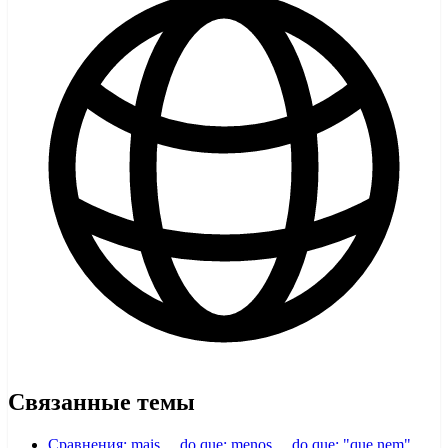
Связанные темы
Сравнения: mais… do que; menos… do que; "que nem"