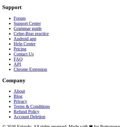
Support
Forum
Support Center
Grammar guide
Celpe-Bras practice
Android app
Help Center
Pricing
Contact Us
FAQ
API
Chrome Extension
Company
About
Blog
Privacy
Terms & Conditions
Refund Policy
Account Deletion
© 2026 Falando. All rights reserved. Made with ❤ for Portuguese