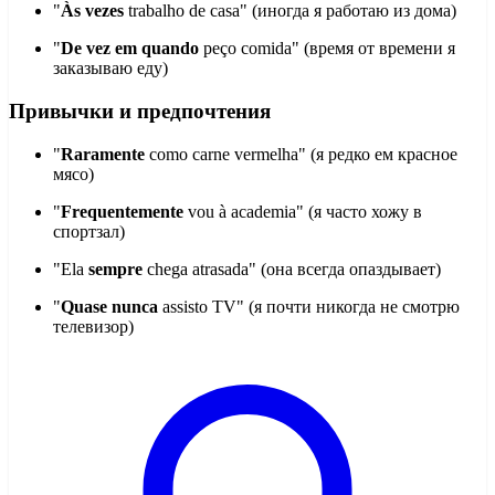
"
Às vezes
trabalho de casa" (иногда я работаю из дома)
"
De vez em quando
peço comida" (время от времени я
заказываю еду)
Привычки и предпочтения
"
Raramente
como carne vermelha" (я редко ем красное
мясо)
"
Frequentemente
vou à academia" (я часто хожу в
спортзал)
"Ela
sempre
chega atrasada" (она всегда опаздывает)
"
Quase nunca
assisto TV" (я почти никогда не смотрю
телевизор)