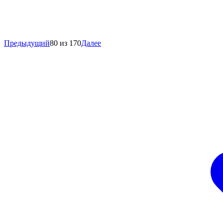
Предыдущий
80 из 170
Далее