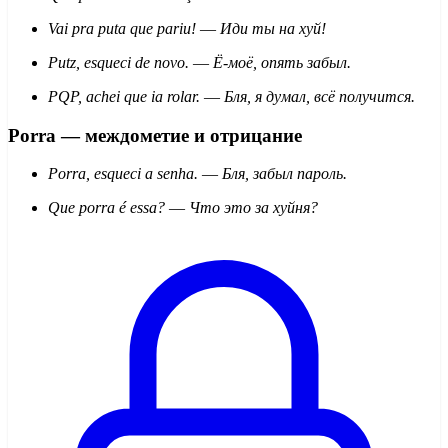
Vai pra puta que pariu!
—
Иди ты на хуй!
Putz, esqueci de novo.
—
Ё-моё, опять забыл.
PQP, achei que ia rolar.
—
Бля, я думал, всё получится.
Porra — междометие и отрицание
Porra, esqueci a senha.
—
Бля, забыл пароль.
Que porra é essa?
—
Что это за хуйня?