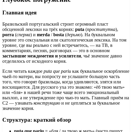
Главная идея
Бразильский португальский строит огромный пласт
обсценной лексики на трёх корнях:
puta
(
проститутка
),
porra
(
сперма
) и
merda
/
bosta
(
дерьмо
). На буквальном
уровне это сексуальная или скатологическая лексика. На том
уровне, где вы реально с ней встречаетесь, — на ТВ, в
комментариях, песнях, разговорах — это в основном
застывшие междометия и усилители
, чьё значение давно
отделилось от исходного корня.
Если читать каждое
puta que pariu
как буквальное оскорбление
чьей-то матери, вы попросту не услышите большую часть
того, что говорят бразильцы, когда удивляются, злятся или
восхищаются. Для русского уха это знакомо: «ёб твою мать»
или «бля» в нашей речи тоже чаще всего эмоциональный
выхлоп, а не утверждение про чью-то мать. Главный приём на
C2 — узнавать
конструкцию
и не цепляться за буквальное
значение корня.
Структура: краткий обзор
puta que pariu
= «бля / да твою ж мать» (часто пишут