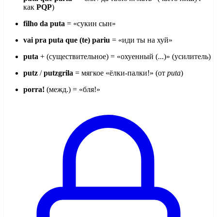
как
PQP
)
filho da puta
= «сукин сын»
vai pra puta que (te) pariu
= «иди ты на хуй»
puta
+ (существительное) = «охуенный (...)» (усилитель)
putz
/
putzgrila
= мягкое «ёлки-палки!» (от
puta
)
porra!
(межд.) = «бля!»