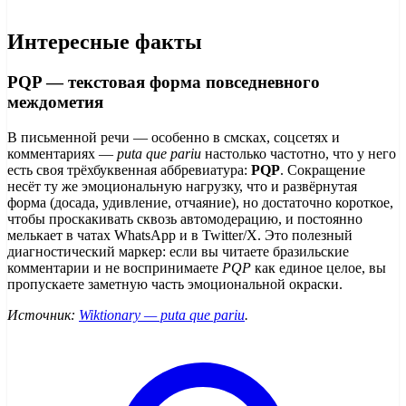
Интересные факты
PQP — текстовая форма повседневного
междометия
В письменной речи — особенно в смсках, соцсетях и
комментариях —
puta que pariu
настолько частотно, что у него
есть своя трёхбуквенная аббревиатура:
PQP
. Сокращение
несёт ту же эмоциональную нагрузку, что и развёрнутая
форма (досада, удивление, отчаяние), но достаточно короткое,
чтобы проскакивать сквозь автомодерацию, и постоянно
мелькает в чатах WhatsApp и в Twitter/X. Это полезный
диагностический маркер: если вы читаете бразильские
комментарии и не воспринимаете
PQP
как единое целое, вы
пропускаете заметную часть эмоциональной окраски.
Источник:
Wiktionary — puta que pariu
.