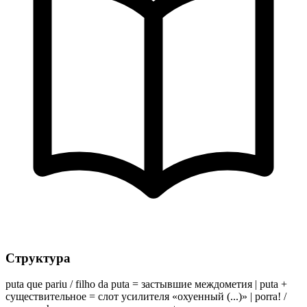
Структура
puta que pariu / filho da puta = застывшие междометия | puta +
существительное = слот усилителя «охуенный (...)» | porra! /