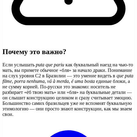
Почему это важно?
Если услышать
puta que pariu
как буквальный наезд на чью-то
мать, вы примете обычное «бля» за начало драки. Понимание
на слух уровня C2 в Бразилии — это умение видеть в
que puta
filme
,
porra nenhuma
,
vá à merda
,
é uma bosta
единые блоки, а
не сумму корней. По-русски это знакомо: носитель не
разбирает «ёб твою мать» или «бля» на буквальные детали —
он слышит конструкцию целиком и сразу считывает эмоцию.
Большинство самих бразильцев уже не вспомнят буквальную
этимологию — они просто знают конструкции, как мы знаем
свои.