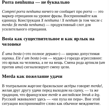
Porra nenhuma — не буквально
Comprei porra nenhuma
ничего не сообщает про
porra
— это
маркер отрицания на уровне фразы. Воспринимайте как
единицу. Конструкция
X nenhuma
/
X nenhum
(в том числе с
merda
:
fiz merda nenhuma
) — продуктивный слот для
усилительного отрицания.
Bosta как существительное и как ярлык на
человеке
É uma bosta
(«это полное дерьмо») — широко допустимая
оценка.
Ele é um bosta
(«он — мудак») гораздо агрессивнее:
это ярлык на человека, а не на вещь. Смена рода артикля (
um
против
uma
) сигнализирует смену цели.
Merda как пожелание удачи
В театральном жаргоне бразильские актёры говорят
merda!
,
желая друг другу удачи перед выходом на сцену, — та же
традиция, что французское
merde
и английское
break a leg
.
Русский эквивалент здесь — «ни пуха ни пера». Вне этой
ситуации воспринимайте слово как обычное междометие.