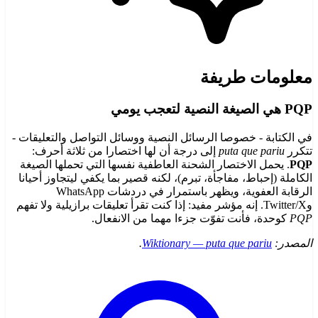
معلومات طريفة
PQP هي الصيغة النصية لتعجب يومي
في الكتابة - خصوصا الرسائل النصية ووسائل التواصل والتعليقات -
تتكرر
puta que pariu
إلى درجة أن لها اختصارا من ثلاثة أحرف:
PQP
. يحمل الاختصار الشحنة العاطفية نفسها التي تحملها الصيغة
الكاملة (إحباط، مفاجأة، تبرم)، لكنه قصير بما يكفي ليتجاوز أحيانا
الرقابة العفوية، ويظهر باستمرار في دردشات WhatsApp
وTwitter/X. إنه مؤشر مفيد: إذا كنت تقرأ تعليقات برازيلية ولا تفهم
PQP
كوحدة، فأنت تفوّت جزءا مهما من الانفعال.
المصدر:
Wiktionary — puta que pariu
.