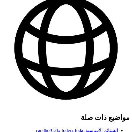
مواضيع ذات صلة
الشتائم الأساسية: foda وfoder وcaralho
)
C2
(