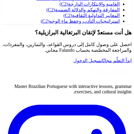
العامية والابتكارات الدارجة
(
C2
)
المفارقة والتهكم والدلالة الضمنية
(
C2
)
المعايير التداولية الثقافية
(
C2
)
استراتيجيات التأدب وحفظ ماء الوجه
(
C2
)
هل أنت مستعدّ لإتقان البرتغالية البرازيلية؟
احصل على وصول كامل إلى دروس القواعد، والتمارين، والمفردات،
والمراجعة المخصّصة بحساب Falando مجاني.
ابدأ التعلّم مجانًا
تسجيل الدخول
Master Brazilian Portuguese with interactive lessons, grammar
exercises, and cultural insights.