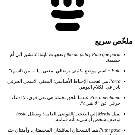
ملخّص سريع
Puta que pariu
و
filho da puta
تعجبات ثابتة؛ لا تشير إلى أم
حقيقية.
Puta
+ اسم موضع تكثيف برتغالي بمعنى "يا له من (اسم)".
Porra
هي تعجب الإحباط الأساسي؛ المعنى الاسمي الحرفي
نادر في الكلام اليومي.
Porra nenhuma
عندما تلحق بجملة هي
نفي قوي
، لا ادعاء
حرفي عن "لا شيء".
تميل
Merda
إلى التعجب/الفوضى العامة؛ وتفضّل
bosta
لوصف شخص أو شيء بأنه قمامة.
poxa
/
Putz
هما النسختان العائليتان المخففتان، وآمنتان حتى