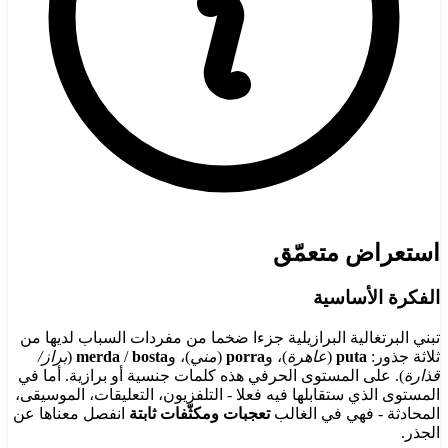
استعراض متعمّق
الفكرة الأساسية
تبني البرتغالية البرازيلية جزءا ضخما من مفردات السباب لديها من
ثلاثة جذور:
puta
(
عاهرة
)، و
porra
(
مني
)، و
bosta
/
merda
(
براز/
قذارة
). على المستوى الحرفي هذه كلمات جنسية أو برازية. أما في
المستوى الذي ستقابلها فيه فعلا - التلفزيون، التعليقات، الموسيقى،
المحادثة - فهي في الغالب
تعجبات ومكثّفات ثابتة
انفصل معناها عن
الجذر.