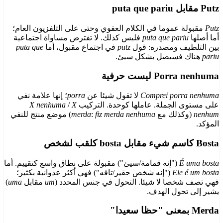
Putz مقابل puta que pariu
Putz
مقبولة عموما في الكلام العفوي وحتى على التلفزيون العام؛
أما أصلها
puta que pariu
فليس كذلك. لا تفترض مساواة اجتماعية
بين التلطيف ومصدره: قول
putz
في اجتماع مقبول، أما
puta que
pariu
هناك فسيصل بشكل سيئ.
Porra nenhuma ليست حرفية
Comprei porra nenhuma
لا تقول شيئا عن
porra
؛ إنها علامة نفي
على مستوى الجملة. عاملها كوحدة. التركيب
X
/
X nenhuma
nenhum
(وكذلك مع
fiz merda nenhuma
:
merda
) موضع منتج للنفي
المؤكد.
Bosta كاسم شيء مقابل bosta كلقب لشخص
É uma bosta
("إنه قمامة/سيئ") مقبولة على نطاق واسع كتقييم. أما
Ele é um bosta
("إنه شخص حقير/تافه") فهي أكثر عدوانية بكثير؛
فهي تصف شخصا لا شيئا. التحول في جنس المحدد (
um
مقابل
uma
)
يشير إلى تحول الهدف.
Merda بمعنى "حظا سعيدا"