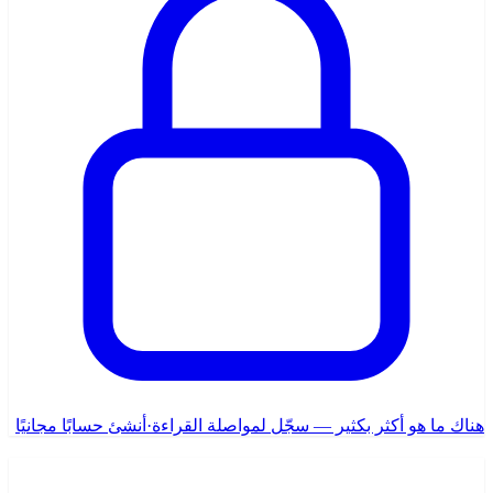
هناك ما هو أكثر بكثير — سجّل لمواصلة القراءة
·
أنشئ حسابًا مجانيًا