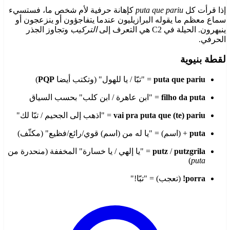
إذا قرأت كل
puta que pariu
كإهانة حرفية لأم شخص ما، فستسيء
سماع معظم ما يقوله البرازيليون عندما يتفاجؤون أو ينزعجون أو
ينبهرون. الحيلة في C2 هي التعرف إلى
التركيب
وتجاوز الجذر
الحرفي.
لقطة بنيوية
puta que pariu
= "تبّا / يا للهول" (وتكتب أيضا
PQP
)
filho da puta
= "ابن عاهرة / ابن كلب" بحسب السياق
vai pra puta que (te) pariu
= "اذهب إلى الجحيم / تبّا لك"
puta
+ (اسم) = "يا له من (اسم) قوي/رائع/فظيع" (مكثّف)
putzgrila
/
putz
= "يا إلهي / يا خسارة" المخففة (منحدرة من
)
puta
porra!
(تعجب) = "تبّا!"