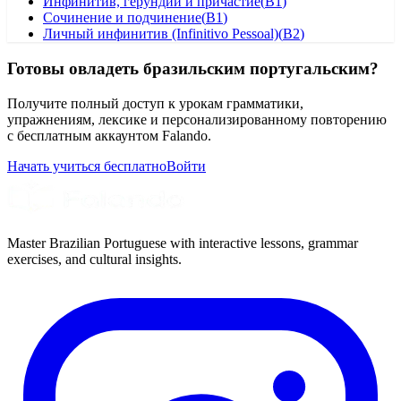
Инфинитив, герундий и причастие
(
B1
)
Сочинение и подчинение
(
B1
)
Личный инфинитив (Infinitivo Pessoal)
(
B2
)
Готовы овладеть бразильским португальским?
Получите полный доступ к урокам грамматики,
упражнениям, лексике и персонализированному повторению
с бесплатным аккаунтом Falando.
Начать учиться бесплатно
Войти
Master Brazilian Portuguese with interactive lessons, grammar
exercises, and cultural insights.