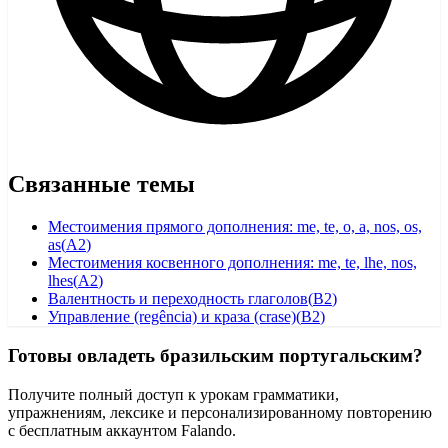
Связанные темы
Местоимения прямого дополнения: me, te, o, a, nos, os,
as
(
A2
)
Местоимения косвенного дополнения: me, te, lhe, nos,
lhes
(
A2
)
Валентность и переходность глаголов
(
B2
)
Управление (regência) и краза (crase)
(
B2
)
Готовы овладеть бразильским португальским?
Получите полный доступ к урокам грамматики,
упражнениям, лексике и персонализированному повторению
с бесплатным аккаунтом Falando.