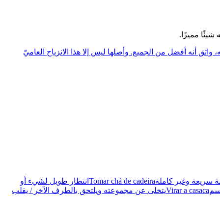
شيئًا مميزًا.
 واثق أنه أفضل من الجميع. وأصلها ليس إلا هذا الانزياح العاميّ
ة سريعة وغير كاملة
Tomar chá de cadeira
انتظار طويل لشيء أو
اسم
Virar a casaca
يتخلى عن مجموعته ويلتحق بالطرف الآخر / يقلب