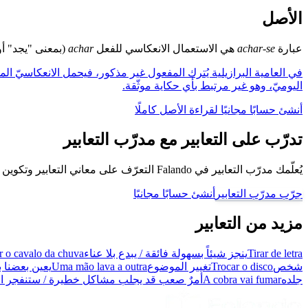
الأصل
عبارة
achar-se
هي الاستعمال الانعكاسي للفعل
achar
(بمعنى "يجد" أو 
في العامية البرازيلية يُترك المفعول غير مذكور، فيحمل الانعكاسيّ المج
اليوميّ، وهو غير مرتبط بأي حكاية موثّقة.
أنشئ حسابًا مجانيًا لقراءة الأصل كاملًا
تدرّب على التعابير مع مدرّب التعابير
يُعلّمك مدرّب التعابير في Falando التعرّف على معاني التعابير وتكوين جُمل باستخدامها، كي تتحدّث كبرازيلي.
جرّب مدرّب التعابير
أنشئ حسابًا مجانيًا
مزيد من التعابير
Tirar de letra
ينجز شيئاً بسهولة فائقة / يبدع بلا عناء
r o cavalo da chuva
شخص
Trocar o disco
تغيير الموضوع
Uma mão lava a outra
يعين بعضنا ب
جلده
A cobra vai fumar
أمرٌ صعب قد يجلب مشاكل خطيرة / ستنفجر ال