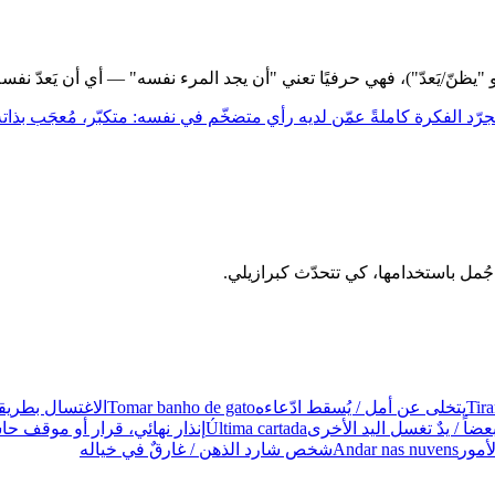
"يظنّ/يَعدّ")، فهي حرفيًا تعني "أن يجد المرء نفسه" — أي أن يَعدّ نفسه 
رّد الفكرة كاملةً عمّن لديه رأي متضخّم في نفسه: متكبّر، مُعجَب بذاته،
Tira
يتخلى عن أمل / يُسقط ادّعاءه
Tomar banho de gato
الاغتسال بطريق
عضاً / يدٌ تغسل اليد الأخرى
Última cartada
إنذار نهائي، قرار أو موقف ح
أمور
Andar nas nuvens
شخص شارد الذهن / غارقٌ في خياله