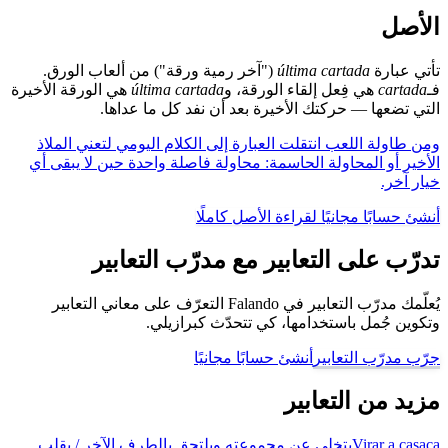
الأصل
تأتي عبارة
última cartada
("آخر رمية ورقة") من ألعاب الورق.
فـ
cartada
هي فِعل إلقاء الورقة، و
última cartada
هي الورقة الأخيرة
التي تضعها — حركتك الأخيرة بعد أن نفد كل ما عداها.
ومن طاولة اللعب انتقلت العبارة إلى الكلام اليومي لتعني الملاذ
الأخير أو المحاولة الحاسمة: محاولة فاصلة واحدة حين لا يبقى أي
خيار آخر.
أنشئ حسابًا مجانيًا لقراءة الأصل كاملًا
تدرّب على التعابير مع مدرّب التعابير
يُعلّمك مدرّب التعابير في Falando التعرّف على معاني التعابير
وتكوين جُمل باستخدامها، كي تتحدّث كبرازيلي.
جرّب مدرّب التعابير
أنشئ حسابًا مجانيًا
مزيد من التعابير
Virar a casaca
يتخلى عن مجموعته ويلتحق بالطرف الآخر / يقلب