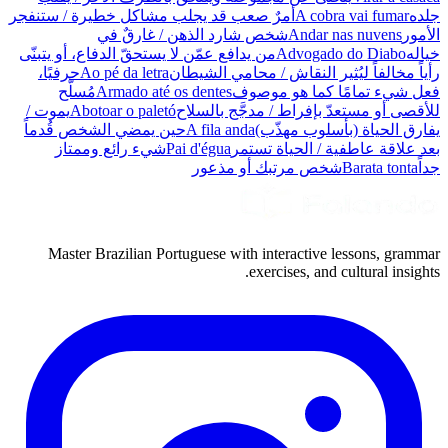
جلده
A cobra vai fumar
أمرٌ صعب قد يجلب مشاكل خطيرة / ستنفجر
الأمور
Andar nas nuvens
شخص شارد الذهن / غارقٌ في
خياله
Advogado do Diabo
من يدافع عمّن لا يستحقّ الدفاع، أو يتبنّى
رأياً مخالفاً ليُثير النقاش / محامي الشيطان
Ao pé da letra
حرفيًا،
فعل شيء تمامًا كما هو موصوف
Armado até os dentes
مُسلَّح
للأقصى أو مستعدّ بإفراط / مدجَّج بالسلاح
Abotoar o paletó
يموت /
يفارق الحياة (بأسلوب مهذّب)
A fila anda
حين يمضي الشخص قُدماً
بعد علاقة عاطفية / الحياة تستمر
Pai d'égua
شيء رائع وممتاز
جداً
Barata tonta
شخص مرتبك أو مذعور
Master Brazilian Portuguese with interactive lessons, grammar
exercises, and cultural insights.