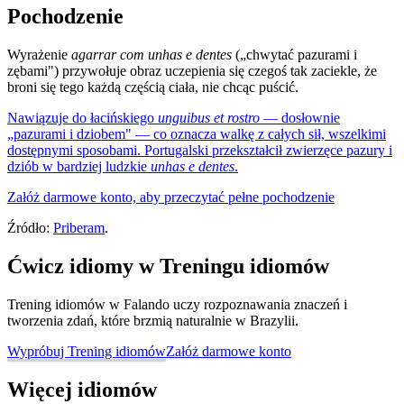
Pochodzenie
Wyrażenie
agarrar com unhas e dentes
(„chwytać pazurami i
zębami") przywołuje obraz uczepienia się czegoś tak zaciekle, że
broni się tego każdą częścią ciała, nie chcąc puścić.
Nawiązuje do łacińskiego
unguibus et rostro
— dosłownie
„pazurami i dziobem" — co oznacza walkę z całych sił, wszelkimi
dostępnymi sposobami. Portugalski przekształcił zwierzęce pazury i
dziób w bardziej ludzkie
unhas e dentes
.
Załóż darmowe konto, aby przeczytać pełne pochodzenie
Źródło:
Priberam
.
Ćwicz idiomy w Treningu idiomów
Trening idiomów w Falando uczy rozpoznawania znaczeń i
tworzenia zdań, które brzmią naturalnie w Brazylii.
Wypróbuj Trening idiomów
Załóż darmowe konto
Więcej idiomów