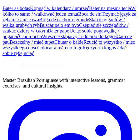
Bater as botas
Kopnąć w kalendarz / umrzeć
Bater na mesma tecla
W
kółko to samo / wałkować jeden temat
Boca de siri
Trzymać język za
zębami / ani słowa
Briga de cachorro grande
Starcie gigantów /
walka grubych ryb
Buscar pelo em ovo
Czepiać się szczegółów /
szukać dziury w całym
Bater papo
Uciąć sobie pogawędkę /
pogadać
Cair a ficha
Wreszcie skojarzyć / dotarło do kogoś
Cara de
pau
Bezczelny / mieć tupet
Chutar o balde
Rzucić to wszystko / mieć
wszystkiego dość
Colocar a mão no fogo
Ręczyć za kogoś / dać
sobie rękę uciąć
Master Brazilian Portuguese with interactive lessons, grammar
exercises, and cultural insights.