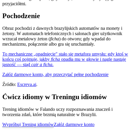
przyjaciółmi.
Pochodzenie
Obraz pochodzi z dawnych brazylijskich automatów na monety i
żetony. W automatach telefonicznych i salonach gier użytkownik
wrzucał metalowy żeton (
ficha
) do otworu; gdy wpadał do
mechanizmu, połączenie albo gra się uruchamiały.
To mechaniczne „opadnięcie" stało się metaforą umysłu: gdy ktoś w
końcu coś pojmuje, jakby
ficha
opadła mu w głowie i nagle nastaje
jasność — stąd
cair a ficha
.
Załóż darmowe konto, aby przeczytać pełne pochodzenie
Źródło:
Escreva.ai
.
Ćwicz idiomy w Treningu idiomów
Trening idiomów w Falando uczy rozpoznawania znaczeń i
tworzenia zdań, które brzmią naturalnie w Brazylii.
Wypróbuj Trening idiomów
Załóż darmowe konto