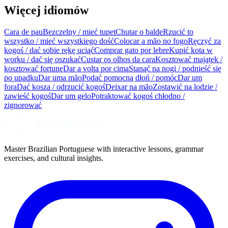
Więcej idiomów
Cara de pau
Bezczelny / mieć tupet
Chutar o balde
Rzucić to
wszystko / mieć wszystkiego dość
Colocar a mão no fogo
Ręczyć za
kogoś / dać sobie rękę uciąć
Comprar gato por lebre
Kupić kota w
worku / dać się oszukać
Custar os olhos da cara
Kosztować majątek /
kosztować fortunę
Dar a volta por cima
Stanąć na nogi / podnieść się
po upadku
Dar uma mão
Podać pomocną dłoń / pomóc
Dar um
fora
Dać kosza / odrzucić kogoś
Deixar na mão
Zostawić na lodzie /
zawieść kogoś
Dar um gelo
Potraktować kogoś chłodno /
zignorować
Master Brazilian Portuguese with interactive lessons, grammar
exercises, and cultural insights.