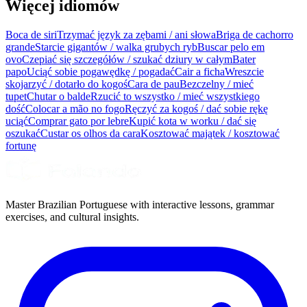
Więcej idiomów
Boca de siri
Trzymać język za zębami / ani słowa
Briga de cachorro
grande
Starcie gigantów / walka grubych ryb
Buscar pelo em
ovo
Czepiać się szczegółów / szukać dziury w całym
Bater
papo
Uciąć sobie pogawędkę / pogadać
Cair a ficha
Wreszcie
skojarzyć / dotarło do kogoś
Cara de pau
Bezczelny / mieć
tupet
Chutar o balde
Rzucić to wszystko / mieć wszystkiego
dość
Colocar a mão no fogo
Ręczyć za kogoś / dać sobie rękę
uciąć
Comprar gato por lebre
Kupić kota w worku / dać się
oszukać
Custar os olhos da cara
Kosztować majątek / kosztować
fortunę
Master Brazilian Portuguese with interactive lessons, grammar
exercises, and cultural insights.