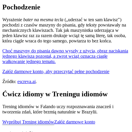
Pochodzenie
Wyrażenie
bater na mesma tecla
(„uderzać w ten sam klawisz")
pochodzi z czasów maszyny do pisania, gdy teksty powstawały na
mechanicznych klawiszach. Tak jak maszynistka uderzająca w
jeden klawisz raz za razem drukuje wciąż tę samą literę, tak osoba,
która ciągle wraca do tego samego, powtarza to bez końca.
Choć maszyny do pisania dawno wyszły z użycia, obraz naciskania
jednego klawisza pozostał, a zwrot wciąż oznacza ciągłe
wałkowanie jednego tematu.
Załóż darmowe konto, aby przeczytać pełne pochodzenie
Źródło:
escreva.ai
.
Ćwicz idiomy w Treningu idiomów
Trening idiomów w Falando uczy rozpoznawania znaczeń i
tworzenia zdań, które brzmią naturalnie w Brazylii.
Wypróbuj Trening idiomów
Załóż darmowe konto