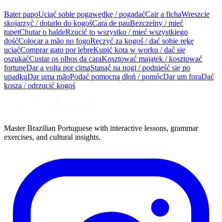
Bater papo
Uciąć sobie pogawędkę / pogadać
Cair a ficha
Wreszcie
skojarzyć / dotarło do kogoś
Cara de pau
Bezczelny / mieć
tupet
Chutar o balde
Rzucić to wszystko / mieć wszystkiego
dość
Colocar a mão no fogo
Ręczyć za kogoś / dać sobie rękę
uciąć
Comprar gato por lebre
Kupić kota w worku / dać się
oszukać
Custar os olhos da cara
Kosztować majątek / kosztować
fortunę
Dar a volta por cima
Stanąć na nogi / podnieść się po
upadku
Dar uma mão
Podać pomocną dłoń / pomóc
Dar um fora
Dać
kosza / odrzucić kogoś
Master Brazilian Portuguese with interactive lessons, grammar
exercises, and cultural insights.