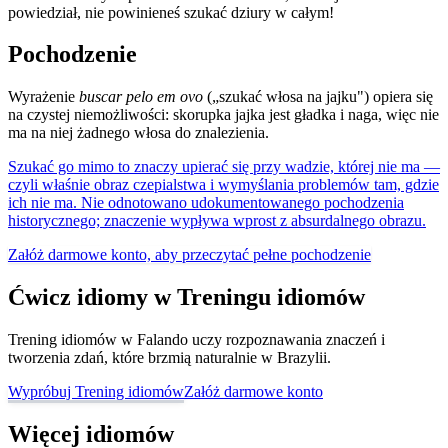
powiedział, nie powinieneś szukać dziury w całym!
Pochodzenie
Wyrażenie
buscar pelo em ovo
(„szukać włosa na jajku") opiera się
na czystej niemożliwości: skorupka jajka jest gładka i naga, więc nie
ma na niej żadnego włosa do znalezienia.
Szukać go mimo to znaczy upierać się przy wadzie, której nie ma —
czyli właśnie obraz czepialstwa i wymyślania problemów tam, gdzie
ich nie ma. Nie odnotowano udokumentowanego pochodzenia
historycznego; znaczenie wypływa wprost z absurdalnego obrazu.
Załóż darmowe konto, aby przeczytać pełne pochodzenie
Ćwicz idiomy w Treningu idiomów
Trening idiomów w Falando uczy rozpoznawania znaczeń i
tworzenia zdań, które brzmią naturalnie w Brazylii.
Wypróbuj Trening idiomów
Załóż darmowe konto
Więcej idiomów