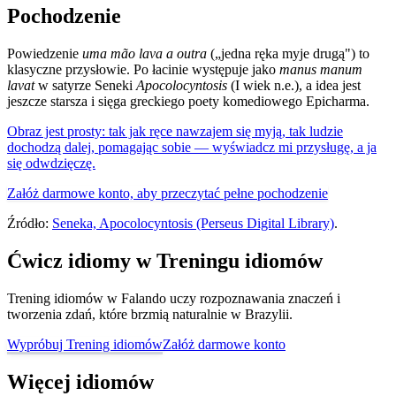
Pochodzenie
Powiedzenie
uma mão lava a outra
(„jedna ręka myje drugą") to
klasyczne przysłowie. Po łacinie występuje jako
manus manum
lavat
w satyrze Seneki
Apocolocyntosis
(I wiek n.e.), a idea jest
jeszcze starsza i sięga greckiego poety komediowego Epicharma.
Obraz jest prosty: tak jak ręce nawzajem się myją, tak ludzie
dochodzą dalej, pomagając sobie — wyświadcz mi przysługę, a ja
się odwdzięczę.
Załóż darmowe konto, aby przeczytać pełne pochodzenie
Źródło:
Seneka, Apocolocyntosis (Perseus Digital Library)
.
Ćwicz idiomy w Treningu idiomów
Trening idiomów w Falando uczy rozpoznawania znaczeń i
tworzenia zdań, które brzmią naturalnie w Brazylii.
Wypróbuj Trening idiomów
Załóż darmowe konto
Więcej idiomów