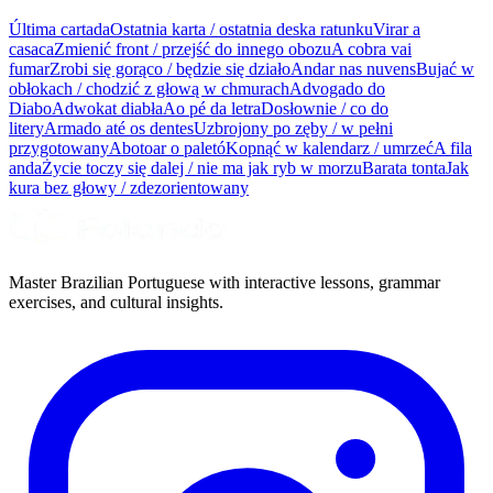
Última cartada
Ostatnia karta / ostatnia deska ratunku
Virar a
casaca
Zmienić front / przejść do innego obozu
A cobra vai
fumar
Zrobi się gorąco / będzie się działo
Andar nas nuvens
Bujać w
obłokach / chodzić z głową w chmurach
Advogado do
Diabo
Adwokat diabła
Ao pé da letra
Dosłownie / co do
litery
Armado até os dentes
Uzbrojony po zęby / w pełni
przygotowany
Abotoar o paletó
Kopnąć w kalendarz / umrzeć
A fila
anda
Życie toczy się dalej / nie ma jak ryb w morzu
Barata tonta
Jak
kura bez głowy / zdezorientowany
Master Brazilian Portuguese with interactive lessons, grammar
exercises, and cultural insights.