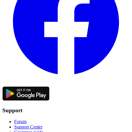
Support
Forum
Support Center