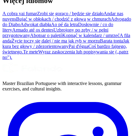
Więcej idiomów
A cobra vai fumar
Zrobi się gorąco / będzie się działo
Andar nas
nuvens
Bujać w obłokach / chodzić z głową w chmurach
Advogado
do Diabo
Adwokat diabła
Ao pé da letra
Dosłownie / co do
litery
Armado até os dentes
Uzbrojony po zęby / w pełni
przygotowany
Abotoar o paletó
Kopnąć w kalendarz / umrzeć
A fila
anda
Życie toczy się dalej / nie ma jak ryb w morzu
Barata tonta
Jak
kura bez głowy / zdezorientowany
Pai d'égua
Coś bardzo fajnego,
świetnego.
Te mete
Wyraz zaskoczenia lub popisywania się („patrz
no").
Master Brazilian Portuguese with interactive lessons, grammar
exercises, and cultural insights.