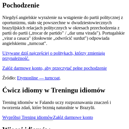
Pochodzenie
Niegdyś angielskie wyrażenie na wstąpienie do partii politycznej z
oportunizmu, stało się powszechne w dwudziestowiecznych
brazylijskich relacjach politycznych w okresach przechodzenia z
partii do partii („trocar de partido" / „dar uma virada"). Portugalskie
„virar a casaca" (dosłownie „odwrócić surdut") odpowiada
angielskiemu „turncoat".
Używane dziś najczęściej o politykach, którzy zmieniają
przynależność.
Załóż darmowe konto, aby przeczytać pełne pochodzenie
Źródło:
Etymonline — turncoat
.
Ćwicz idiomy w Treningu idiomów
Trening idiomów w Falando uczy rozpoznawania znaczeń i
tworzenia zdań, które brzmią naturalnie w Brazylii.
Wypróbuj Trening idiomów
Załóż darmowe konto