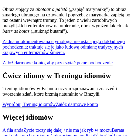
Obraz stojący za
abotoar o paletó
(„zapiąć marynarkę") to obraz
zmarłego ubranego na czuwanie i pogrzeb, z marynarką zapiętą po
raz ostatni wewnątrz trumny. To jeden z wielu żartobliwych
brazylijskich eufemizmów na umieranie, obok wyrażeń takich jak
bater as botas
(„stuknąć butami").
Żadna udokumentowana etymologia nie ustala jego dokładnego
pochodzenia; traktuje się je jako ludową odmianę tradycyjnych
krajowych eufemizmów śmierci.
Załóż darmowe konto, aby przeczytać pełne pochodzenie
Ćwicz idiomy w Treningu idiomów
Trening idiomów w Falando uczy rozpoznawania znaczeń i
tworzenia zdań, które brzmią naturalnie w Brazylii.
Wypróbuj Trening idiomów
Załóż darmowe konto
Więcej idiomów
A fila anda
Życie toczy się dalej / nie ma jak ryb w morzu
Barata
tonta
Jak kura bez głowy / zdezorientowany
Pai d'égua
Coś bardzo