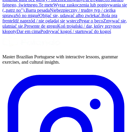
fajnego, świetnego.
Te mete
Wyraz zaskoczenia lub popisywania się
(„patrz no").
Barra pesada
Niebezpieczny / trudny typ / ciężka
sprawa
Só no migué
Obijać się, udawać albo zwlekać.
Bola pra
frente
Idź naprzód / nie oglądaj się wstecz
Pegar o beco
Zmywać się,
ulatniać się.
Presente de grego
Koń trojański / dar, który przynosi
kłopoty
Dar em cima
Podrywać kogoś / startować do kogoś
Master Brazilian Portuguese with interactive lessons, grammar
exercises, and cultural insights.