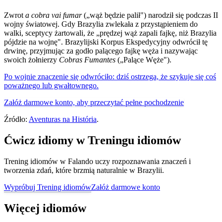
Zwrot
a cobra vai fumar
(„wąż będzie palił") narodził się podczas II
wojny światowej. Gdy Brazylia zwlekała z przystąpieniem do
walki, sceptycy żartowali, że „prędzej wąż zapali fajkę, niż Brazylia
pójdzie na wojnę". Brazylijski Korpus Ekspedycyjny odwrócił tę
drwinę, przyjmując za godło palącego fajkę węża i nazywając
swoich żołnierzy
Cobras Fumantes
(„Palące Węże").
Po wojnie znaczenie się odwróciło: dziś ostrzega, że szykuje się coś
poważnego lub gwałtownego.
Załóż darmowe konto, aby przeczytać pełne pochodzenie
Źródło:
Aventuras na História
.
Ćwicz idiomy w Treningu idiomów
Trening idiomów w Falando uczy rozpoznawania znaczeń i
tworzenia zdań, które brzmią naturalnie w Brazylii.
Wypróbuj Trening idiomów
Załóż darmowe konto
Więcej idiomów