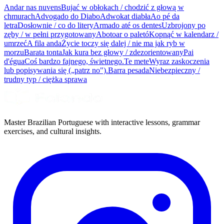
Andar nas nuvens
Bujać w obłokach / chodzić z głową w
chmurach
Advogado do Diabo
Adwokat diabła
Ao pé da
letra
Dosłownie / co do litery
Armado até os dentes
Uzbrojony po
zęby / w pełni przygotowany
Abotoar o paletó
Kopnąć w kalendarz /
umrzeć
A fila anda
Życie toczy się dalej / nie ma jak ryb w
morzu
Barata tonta
Jak kura bez głowy / zdezorientowany
Pai
d'égua
Coś bardzo fajnego, świetnego.
Te mete
Wyraz zaskoczenia
lub popisywania się („patrz no").
Barra pesada
Niebezpieczny /
trudny typ / ciężka sprawa
Master Brazilian Portuguese with interactive lessons, grammar
exercises, and cultural insights.