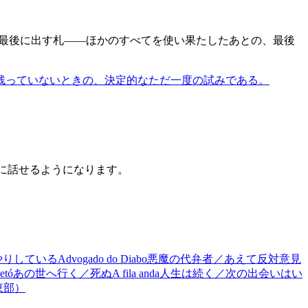
最後に出す札——ほかのすべてを使い果たしたあとの、最後
残っていないときの、決定的なただ一度の試みである。
うに話せるようになります。
やりしている
Advogado do Diabo
悪魔の代弁者／あえて反対意見
etó
あの世へ行く／死ぬ
A fila anda
人生は続く／次の出会いはい
東部）