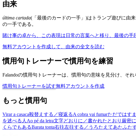
由来
última cartada
(「最後のカードの一手」)はトランプ遊びに由
の一手である。
賭け事の卓から、この表現は日常の言葉へと移り、最後の手
無料アカウントを作成して、由来の全文を読む
慣用句トレーナーで慣用句を練習
Falandoの慣用句トレーナーは、慣用句の意味を見分け、
慣用句トレーナーを試す
無料アカウントを作成
もっと慣用句
Virar a casaca
鞍替えする／寝返る
A cobra vai fumar
ただではす
を述べる人
Ao pé da letra
文字どおりに／書かれたとおり厳密
くらでもある
Barata tonta
右往左往する／うろたえてあたふた