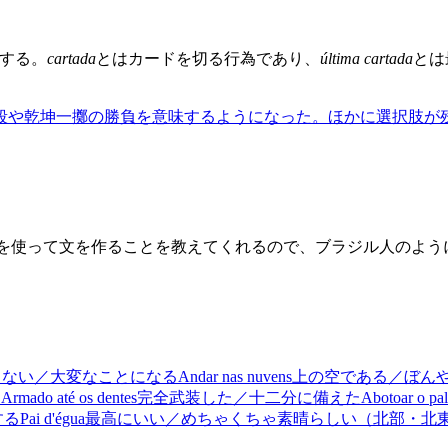
来する。
cartada
とはカードを切る行為であり、
última cartada
とは
段や乾坤一擲の勝負を意味するようになった。ほかに選択肢が
それを使って文を作ることを教えてくれるので、ブラジル人のよ
まない／大変なことになる
Andar nas nuvens
上の空である／ぼん
に
Armado até os dentes
完全武装した／十二分に備えた
Abotoar o pal
する
Pai d'égua
最高にいい／めちゃくちゃ素晴らしい（北部・北