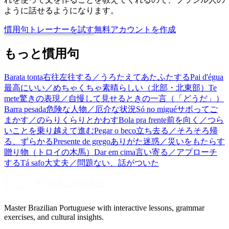
ように話せるようになります。
慣用句トレーナーを試す
無料アカウントを作成
もっと慣用句
Barata tonta
右往左往する／うろたえてあたふたする
Pai d'égua
最高にいい／めちゃくちゃ素晴らしい（北部・北東部）
Te
mete
驚きの表現／自慢して見せるときの一言（「どうだ」）
Barra pesada
危険な人物／厄介な状況
Só no migué
サボってご
まかす／のらりくらりとかわす
Bola pra frente
前を向く／つら
いことを乗り越えて進む
Pegar o beco
立ち去る／そろそろ帰
る、ずらかる
Presente de grego
ありがた迷惑／災いをもたらす
贈り物（トロイの木馬）
Dar em cima
言い寄る／アプローチ
する
Tá safo
大丈夫／問題ない、話がついた
Master Brazilian Portuguese with interactive lessons, grammar
exercises, and cultural insights.