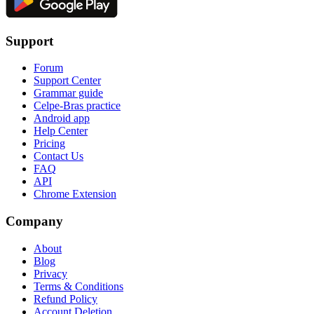
Support
Forum
Support Center
Grammar guide
Celpe-Bras practice
Android app
Help Center
Pricing
Contact Us
FAQ
API
Chrome Extension
Company
About
Blog
Privacy
Terms & Conditions
Refund Policy
Account Deletion