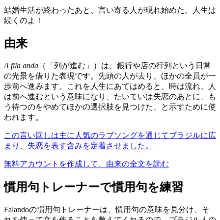
結婚生活が終わったあと、言い寄る人が現れ始めた。人生は
続くのよ！
由来
A fila anda
（「列が進む」）は、銀行や店の行列という日常
の光景を借りた表現です。先頭の人が去り、ほかの全員が一
歩前へ進みます。これを人生にあてはめると、時は流れ、人
は前へ進むという意味になり、たいていは失恋のあとに、も
う待つのをやめてほかの選択肢を見つけた、と示すために使
われます。
この言い回しは主に人気のラブソングを通じてブラジルに広
まり、失恋を表す含みを定着させました。
無料アカウントを作成して、由来の全文を読む
慣用句トレーナーで慣用句を練習
Falandoの慣用句トレーナーは、慣用句の意味を見分け、そ
れを使って文を作ることを教えてくれるので、ブラジル人の