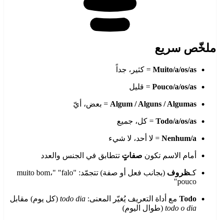
ملخّص سريع
Muito/a/os/as
= كثير، جداً
Pouco/a/os/as
= قليل
Algum / Alguns / Algumas
= بعض، أيّ
Todo/a/os/as
= كل، جميع
Nenhum/a
= لا أحد، لا شيء
أمام الاسم تكون
صفاتٍ
تتطابق في الجنس والعدد
كـ
ظروف
(بجانب فعل أو صفة) تتجمّد: "muito bom،" "falo
pouco"
Todo
مع أداة التعريف يُغيّر المعنى:
todo dia
(كل يوم) مقابل
todo o dia
(طوال اليوم)