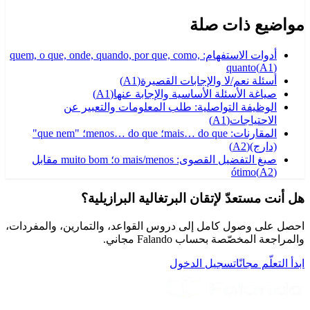
مواضيع ذات صلة
أدوات الاستفهام: quem, o que, onde, quando, por que, como,
quanto
(
A1
)
أسئلة نعم/لا والإجابات القصيرة
(
A1
)
صياغة الأسئلة الأساسية والإجابة عنها
(
A1
)
الوظيفة التواصلية: طلب المعلومات والتعبير عن
الاحتياجات
(
A1
)
المقارنات: mais… do que؛ menos… do que؛ "que nem"
(دارج)
(
A2
)
صيغ التفضيل القصوى: o mais/menos؛ muito bom مقابل
ótimo
(
A2
)
هل أنت مستعدّ لإتقان البرتغالية البرازيلية؟
احصل على وصول كامل إلى دروس القواعد، والتمارين، والمفردات،
والمراجعة المخصّصة بحساب Falando مجاني.
ابدأ التعلّم مجانًا
تسجيل الدخول