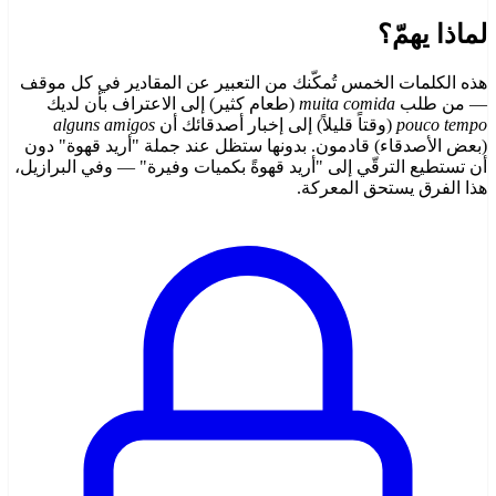
لماذا يهمّ؟
هذه الكلمات الخمس تُمكّنك من التعبير عن المقادير في كل موقف
— من طلب
muita comida
(طعام كثير) إلى الاعتراف بأن لديك
pouco tempo
(وقتاً قليلاً) إلى إخبار أصدقائك أن
alguns amigos
(بعض الأصدقاء) قادمون. بدونها ستظل عند جملة "أريد قهوة" دون
أن تستطيع الترقّي إلى "أريد قهوةً بكميات وفيرة" — وفي البرازيل،
هذا الفرق يستحق المعركة.