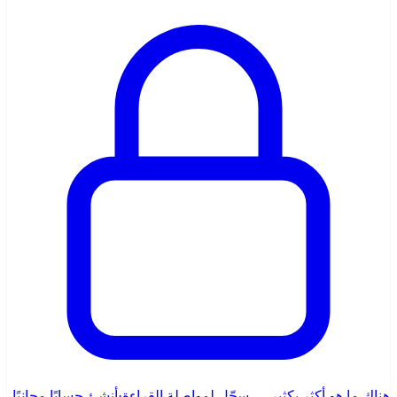
هناك ما هو أكثر بكثير — سجّل لمواصلة القراءة
·
أنشئ حسابًا مجانيًا