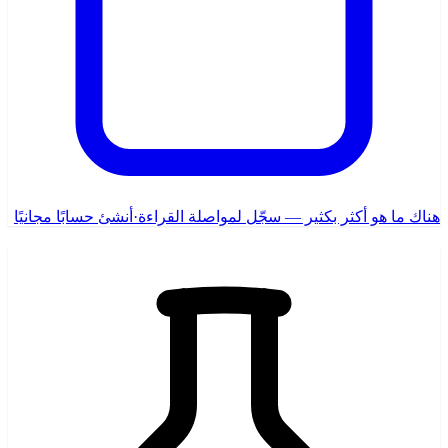
هناك ما هو أكثر بكثير — سجّل لمواصلة القراءة
·
أنشئ حسابًا مجانيًا