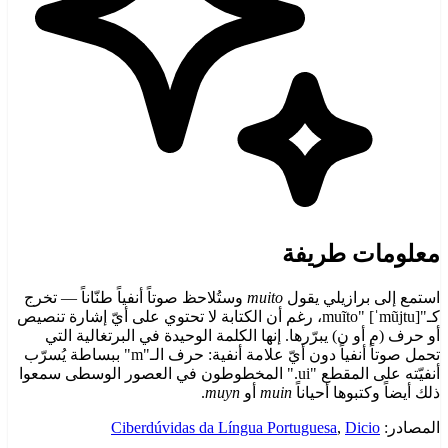
معلومات طريفة
استمع إلى برازيلي يقول
muito
وستُلاحظ صوتاً أنفياً طنّاناً — تخرج
كـ"muĩto" [ˈmũjtu]، رغم أن الكتابة لا تحتوي على أيّ إشارة تنصيص
أو حرف (م أو ن) يبرّرها. إنها الكلمة الوحيدة في البرتغالية التي
تحمل صوتاً أنفياً دون أيّ علامة أنفية: حرف الـ"m" ببساطة يُسرّب
أنفيّته على المقطع "ui." المخطوطون في العصور الوسطى سمعوا
ذلك أيضاً وكتبوها أحياناً
muin
أو
muyn
.
المصادر:
Dicio
,
Ciberdúvidas da Língua Portuguesa