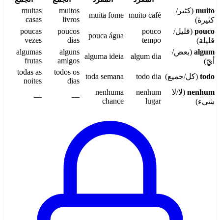
muito
(كثير/
muitos
muitas
muita fome
muito café
casas
livros
كثيرة)
pouco
(قليل/
pouco
poucos
poucas
pouca água
vezes
dias
tempo
قليلة)
algum
(بعض/
alguns
algumas
alguma ideia
algum dia
frutas
amigos
أيّ)
todas as
todos os
todo
(كل/جميع)
todo dia
toda semana
noites
dias
nenhum
(لا/لا
nenhum
nenhuma
—
—
chance
lugar
شيء)