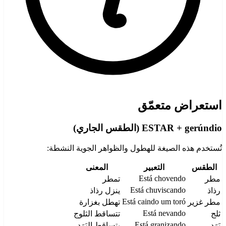
استعراض متعمّق
ESTAR + gerúndio (الطقس الجاري)
تُستخدم هذه الصيغة للهطول والظواهر الجوية النشطة:
الطقس
التعبير
المعنى
Está chovendo
مطر
تمطر
Está chuviscando
رذاذ
ينزل رذاذ
Está caindo um toró
مطر غزير
تهطل بغزارة
Está nevando
ثلج
تتساقط الثلوج
Está granizando
بَرَد
يتساقط البَرَد