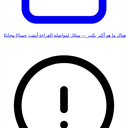
هناك ما هو أكثر بكثير — سجّل لمواصلة القراءة
·
أنشئ حسابًا مجانيًا