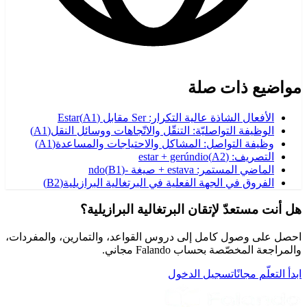
مواضيع ذات صلة
الأفعال الشاذة عالية التكرار: Ser مقابل Estar
)
A1
(
الوظيفة التواصليّة: التنقّل والاتّجاهات ووسائل النقل
(
A1
)
وظيفة التواصل: المشاكل والاحتياجات والمساعدة
(
A1
)
التصريف: estar + gerúndio
)
A2
(
الماضي المستمر: estava + صيغة -ndo
)
B1
(
الفروق في الجهة الفعلية في البرتغالية البرازيلية
(
B2
)
هل أنت مستعدّ لإتقان البرتغالية البرازيلية؟
احصل على وصول كامل إلى دروس القواعد، والتمارين، والمفردات،
والمراجعة المخصّصة بحساب Falando مجاني.
ابدأ التعلّم مجانًا
تسجيل الدخول