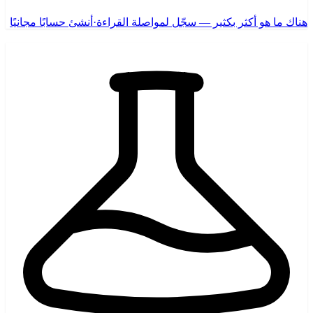
هناك ما هو أكثر بكثير — سجّل لمواصلة القراءة
·
أنشئ حسابًا مجانيًا