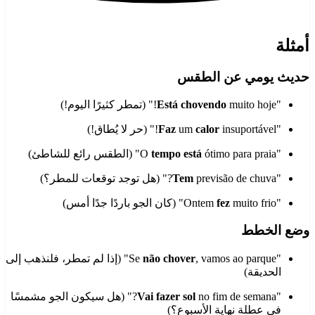
أمثلة
حديث يومي عن الطقس
"
muito hoje!" (تمطر كثيرًا اليوم!)
Está chovendo
"
insuportável!" (حر لا يُطاق!)
calor
um
Faz
"O
ótimo para praia" (الطقس رائع للشاطئ)
tempo está
"
previsão de chuva?" (هل توجد توقعات للمطر؟)
Tem
"Ontem
muito frio" (كان الجو باردًا جدًا أمس)
fez
وضع الخطط
"Se
não chover
, vamos ao parque" (إذا لم تمطر، فلنذهب إلى
الحديقة)
"
Vai fazer sol
no fim de semana?" (هل سيكون الجو مشمسًا
في عطلة نهاية الأسبوع؟)