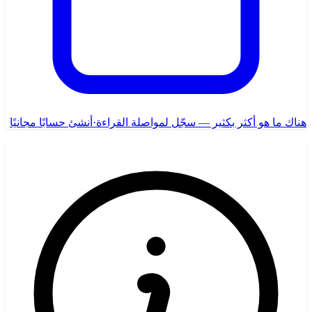
هناك ما هو أكثر بكثير — سجّل لمواصلة القراءة
·
أنشئ حسابًا مجانيًا