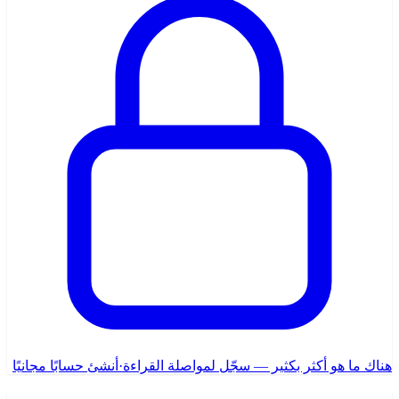
هناك ما هو أكثر بكثير — سجّل لمواصلة القراءة
·
أنشئ حسابًا مجانيًا