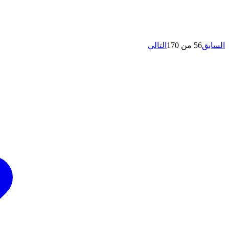
السابق
56 من 170
التالي