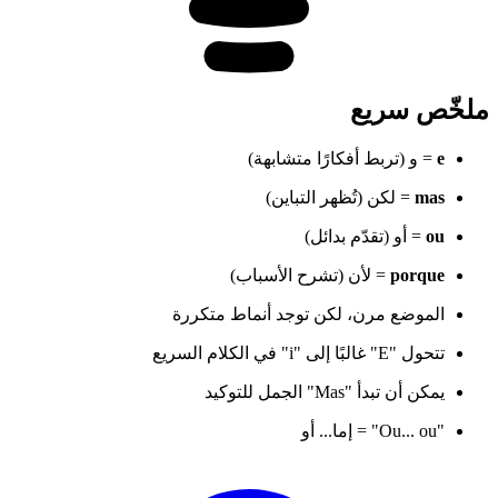
ملخّص سريع
e
= و (تربط أفكارًا متشابهة)
mas
= لكن (تُظهر التباين)
ou
= أو (تقدّم بدائل)
porque
= لأن (تشرح الأسباب)
الموضع مرن، لكن توجد أنماط متكررة
تتحول "E" غالبًا إلى "i" في الكلام السريع
يمكن أن تبدأ "Mas" الجمل للتوكيد
"Ou... ou" = إما... أو