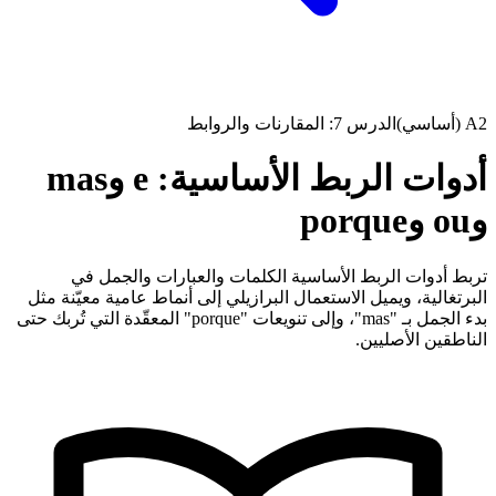
A2 (أساسي)
الدرس 7: المقارنات والروابط
أدوات الربط الأساسية: e وmas
وou وporque
تربط أدوات الربط الأساسية الكلمات والعبارات والجمل في
البرتغالية، ويميل الاستعمال البرازيلي إلى أنماط عامية معيّنة مثل
بدء الجمل بـ "mas"، وإلى تنويعات "porque" المعقّدة التي تُربك حتى
الناطقين الأصليين.