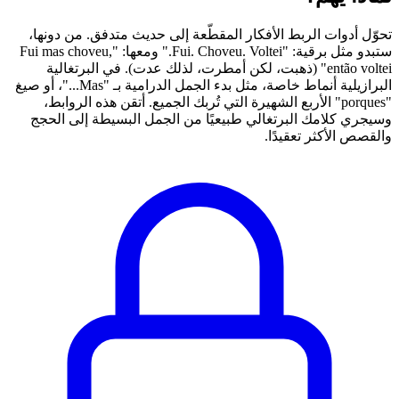
تحوّل أدوات الربط الأفكار المقطّعة إلى حديث متدفق. من دونها،
ستبدو مثل برقية: "Fui. Choveu. Voltei." ومعها: "Fui mas choveu,
então voltei" (ذهبت، لكن أمطرت، لذلك عدت). في البرتغالية
البرازيلية أنماط خاصة، مثل بدء الجمل الدرامية بـ "Mas..."، أو صيغ
"porques" الأربع الشهيرة التي تُربك الجميع. أتقن هذه الروابط،
وسيجري كلامك البرتغالي طبيعيًا من الجمل البسيطة إلى الحجج
والقصص الأكثر تعقيدًا.