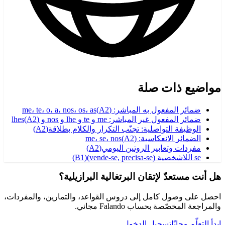
مواضيع ذات صلة
ضمائر المفعول به المباشر: me، te، o، a، nos، os، as
)
A2
(
ضمائر المفعول غير المباشر: me و te و lhe و nos و lhes
)
A2
(
الوظيفة التواصلية: تجنّب التكرار والكلام بطلاقة
(
A2
)
الضمائر الانعكاسية: me، se، nos
)
A2
(
مفردات وتعابير الروتين اليومي
(
A2
)
se اللاشخصية (vende-se, precisa-se)
(
B1
)
هل أنت مستعدّ لإتقان البرتغالية البرازيلية؟
احصل على وصول كامل إلى دروس القواعد، والتمارين، والمفردات،
والمراجعة المخصّصة بحساب Falando مجاني.
ابدأ التعلّم مجانًا
تسجيل الدخول