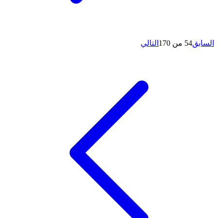
السابق
54 من 170
التالي