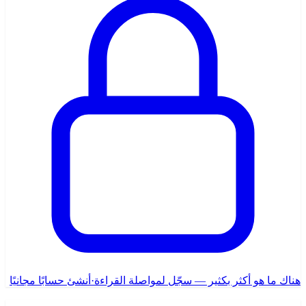
هناك ما هو أكثر بكثير — سجّل لمواصلة القراءة
·
أنشئ حسابًا مجانيًا