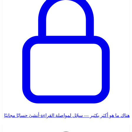
هناك ما هو أكثر بكثير — سجّل لمواصلة القراءة
·
أنشئ حسابًا مجانيًا