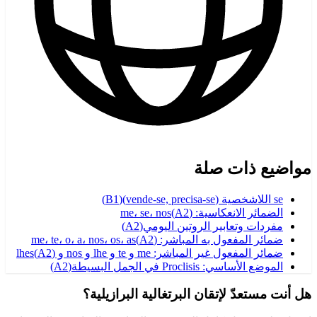
مواضيع ذات صلة
se اللاشخصية (vende-se, precisa-se)
(
B1
)
الضمائر الانعكاسية: me، se، nos
)
A2
(
مفردات وتعابير الروتين اليومي
(
A2
)
ضمائر المفعول به المباشر: me، te، o، a، nos، os، as
)
A2
(
ضمائر المفعول غير المباشر: me و te و lhe و nos و lhes
)
A2
(
الموضع الأساسي: Proclisis في الجمل البسيطة
(
A2
)
هل أنت مستعدّ لإتقان البرتغالية البرازيلية؟