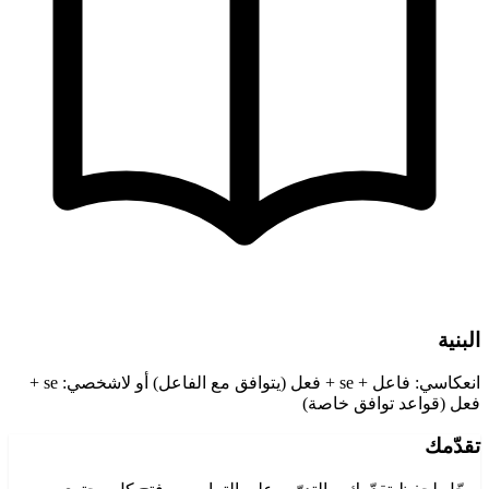
البنية
انعكاسي: فاعل + se + فعل (يتوافق مع الفاعل) أو لاشخصي: se +
فعل (قواعد توافق خاصة)
تقدّمك