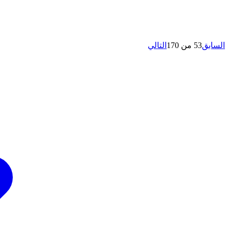
السابق
53 من 170
التالي