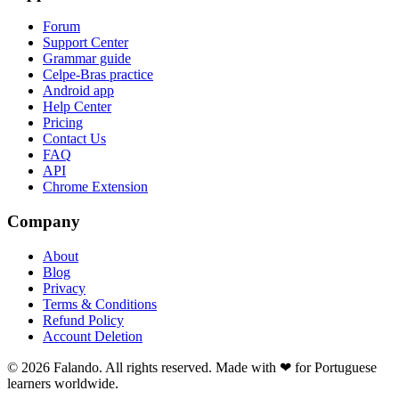
Forum
Support Center
Grammar guide
Celpe-Bras practice
Android app
Help Center
Pricing
Contact Us
FAQ
API
Chrome Extension
Company
About
Blog
Privacy
Terms & Conditions
Refund Policy
Account Deletion
© 2026 Falando. All rights reserved. Made with ❤ for Portuguese
learners worldwide.