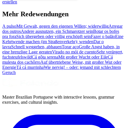
erstellen
Mehr Redewendungen
A pulso
Mit Gewalt, gegen den eigenen Willen; widerwillig
Arregar
dos outros
Andere ausnutzen, ein Schmarotzer sein
Botar os bofes
pra fora
Sich übergeben oder völlig erschöpft sein
Fazer o balão
Eine
Kehrtwende machen (im Straßenverkehr); wenden
Dar o
lavra
Schnell weggehen, abhauen
Torar aço
Große Angst haben, in
eine brenzlige Lage geraten
Virado no mói de cuento
Sehr verärgert,
fuchsteufelswild
Cá gôta serena
Mit großer Wucht oder Eile
Cá
mulesta dos cachôrro
Auf übertriebene Weise, mit großer Wut oder
Energie
Tá cá murrinha
Wie nervig! – oder: jemand mit schlechtem
Geruch
Master Brazilian Portuguese with interactive lessons, grammar
exercises, and cultural insights.