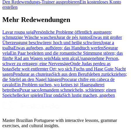
Den Redewendungs-Trainer ausprobieren
Ein kostenloses Konto
erstellen
Mehr Redewendungen
Lavar roupa suja
Persönliche Probleme öffentlich austragen;
schmutzige Wäsche waschen
Jurar de pés juntos
Etwas mit großer
Überzeugung beschwören; hoch und heilig schwören
Jogar a
toalha
Etwas aufgeben, aufhören; das Handtuch werfen
Segurar
vela
Ein Paar begleiten und die romantische Stimmung stören; das
fünfte Rad am Wagen sein
Mala sem alça
Unangenehme Person,
schwer zu ertragen; eine Nervensäge
Onde Judas perdeu as
botas
Sehr weit entfernter Ort; wo sich Fuchs und Hase Gute Nacht
sagen
Pendurar as chuteiras
Sich aus dem Berufsleben zurückziehen;
die Stiefel an den Nagel hängen
Procurar chifre em cabeça de
cavalo
Ein Problem suchen, wo keines ist; Haarspalterei
betreiben
Puxar saco
Jemandem schmeicheln, schleimen; einen
Speichellecker spielen
Tirar onda
Sich lustig machen, angeben
Master Brazilian Portuguese with interactive lessons, grammar
exercises, and cultural insights.