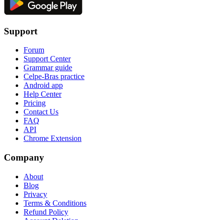
Support
Forum
Support Center
Grammar guide
Celpe-Bras practice
Android app
Help Center
Pricing
Contact Us
FAQ
API
Chrome Extension
Company
About
Blog
Privacy
Terms & Conditions
Refund Policy