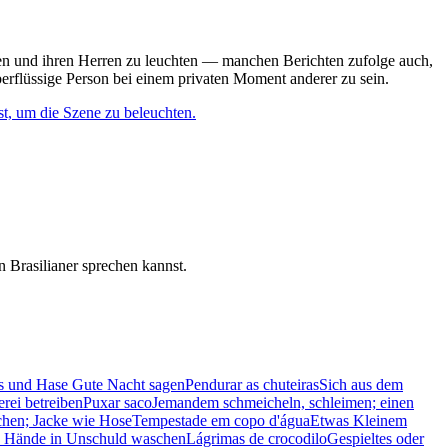
ten und ihren Herren zu leuchten — manchen Berichten zufolge auch,
überflüssige Person bei einem privaten Moment anderer zu sein.
st, um die Szene zu beleuchten.
 Brasilianer sprechen kannst.
chs und Hase Gute Nacht sagen
Pendurar as chuteiras
Sich aus dem
erei betreiben
Puxar saco
Jemandem schmeicheln, schleimen; einen
chen; Jacke wie Hose
Tempestade em copo d'água
Etwas Kleinem
ne Hände in Unschuld waschen
Lágrimas de crocodilo
Gespieltes oder