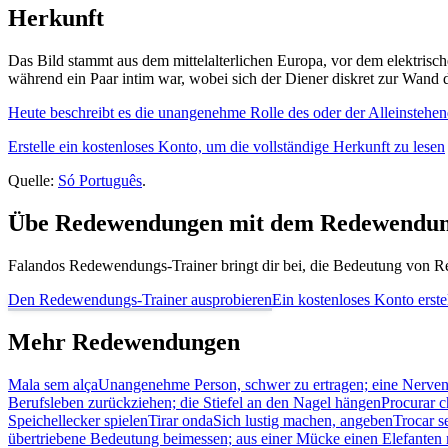
Herkunft
Das Bild stammt aus dem mittelalterlichen Europa, vor dem elektris
während ein Paar intim war, wobei sich der Diener diskret zur Wand 
Heute beschreibt es die unangenehme Rolle des oder der Alleinstehende
Erstelle ein kostenloses Konto, um die vollständige Herkunft zu lesen
Quelle:
Só Português
.
Übe Redewendungen mit dem Redewendun
Falandos Redewendungs-Trainer bringt dir bei, die Bedeutung von Re
Den Redewendungs-Trainer ausprobieren
Ein kostenloses Konto erste
Mehr Redewendungen
Mala sem alça
Unangenehme Person, schwer zu ertragen; eine Nerve
Berufsleben zurückziehen; die Stiefel an den Nagel hängen
Procurar c
Speichellecker spielen
Tirar onda
Sich lustig machen, angeben
Trocar s
übertriebene Bedeutung beimessen; aus einer Mücke einen Elefanten