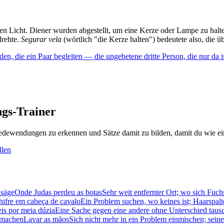
chen Licht. Diener wurden abgestellt, um eine Kerze oder Lampe zu hal
drehte.
Segurar vela
(wörtlich "die Kerze halten") bedeutete also, die 
n, die ein Paar begleiten — die ungebetene dritte Person, die nur da i
gs-Trainer
dewendungen zu erkennen und Sätze damit zu bilden, damit du wie ein
llen
nsäge
Onde Judas perdeu as botas
Sehr weit entfernter Ort; wo sich Fu
hifre em cabeça de cavalo
Ein Problem suchen, wo keines ist; Haarspalt
eis por meia dúzia
Eine Sache gegen eine andere ohne Unterschied taus
 machen
Lavar as mãos
Sich nicht mehr in ein Problem einmischen; sei