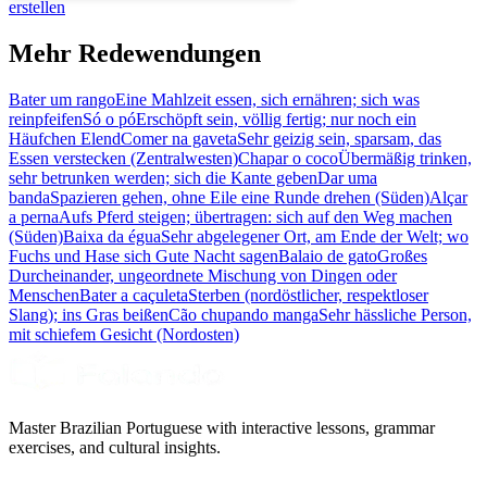
erstellen
Mehr Redewendungen
Bater um rango
Eine Mahlzeit essen, sich ernähren; sich was
reinpfeifen
Só o pó
Erschöpft sein, völlig fertig; nur noch ein
Häufchen Elend
Comer na gaveta
Sehr geizig sein, sparsam, das
Essen verstecken (Zentralwesten)
Chapar o coco
Übermäßig trinken,
sehr betrunken werden; sich die Kante geben
Dar uma
banda
Spazieren gehen, ohne Eile eine Runde drehen (Süden)
Alçar
a perna
Aufs Pferd steigen; übertragen: sich auf den Weg machen
(Süden)
Baixa da égua
Sehr abgelegener Ort, am Ende der Welt; wo
Fuchs und Hase sich Gute Nacht sagen
Balaio de gato
Großes
Durcheinander, ungeordnete Mischung von Dingen oder
Menschen
Bater a caçuleta
Sterben (nordöstlicher, respektloser
Slang); ins Gras beißen
Cão chupando manga
Sehr hässliche Person,
mit schiefem Gesicht (Nordosten)
Master Brazilian Portuguese with interactive lessons, grammar
exercises, and cultural insights.