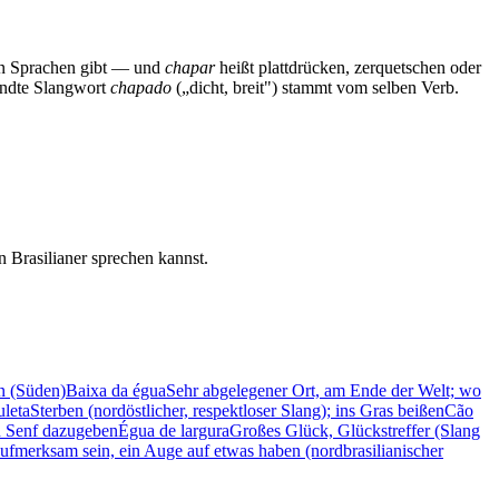
len Sprachen gibt — und
chapar
heißt plattdrücken, zerquetschen oder
wandte Slangwort
chapado
(„dicht, breit") stammt vom selben Verb.
 Brasilianer sprechen kannst.
n (Süden)
Baixa da égua
Sehr abgelegener Ort, am Ende der Welt; wo
uleta
Sterben (nordöstlicher, respektloser Slang); ins Gras beißen
Cão
n Senf dazugeben
Égua de largura
Großes Glück, Glückstreffer (Slang
ufmerksam sein, ein Auge auf etwas haben (nordbrasilianischer