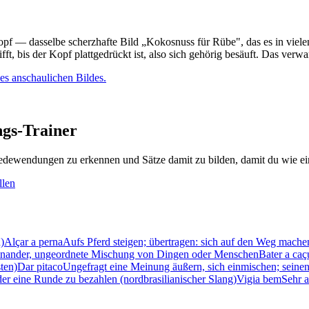
Kopf — dasselbe scherzhafte Bild „Kokosnuss für Rübe", das es in vie
ifft, bis der Kopf plattgedrückt ist, also sich gehörig besäuft. Das ver
ses anschaulichen Bildes.
gs-Trainer
dewendungen zu erkennen und Sätze damit zu bilden, damit du wie ein
llen
)
Alçar a perna
Aufs Pferd steigen; übertragen: sich auf den Weg mache
nander, ungeordnete Mischung von Dingen oder Menschen
Bater a caç
ten)
Dar pitaco
Ungefragt eine Meinung äußern, sich einmischen; seine
er eine Runde zu bezahlen (nordbrasilianischer Slang)
Vigia bem
Sehr a