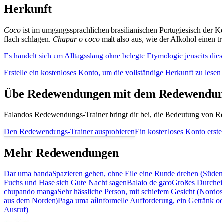
Herkunft
Coco
ist im umgangssprachlichen brasilianischen Portugiesisch der 
flach schlagen.
Chapar o coco
malt also aus, wie der Alkohol einen tr
Es handelt sich um Alltagsslang ohne belegte Etymologie jenseits die
Erstelle ein kostenloses Konto, um die vollständige Herkunft zu lesen
Übe Redewendungen mit dem Redewendun
Falandos Redewendungs-Trainer bringt dir bei, die Bedeutung von Re
Den Redewendungs-Trainer ausprobieren
Ein kostenloses Konto erste
Mehr Redewendungen
Dar uma banda
Spazieren gehen, ohne Eile eine Runde drehen (Süden
Fuchs und Hase sich Gute Nacht sagen
Balaio de gato
Großes Durchei
chupando manga
Sehr hässliche Person, mit schiefem Gesicht (Nordos
aus dem Norden)
Paga uma aí
Informelle Aufforderung, ein Getränk od
Ausruf)